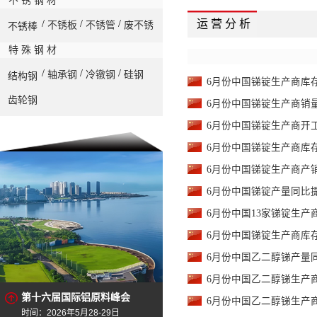
不 锈 钢 材
运 营 分 析
/
/
/
不锈板
不锈管
废不锈
不锈棒
特 殊 钢 材
/
/
/
轴承钢
冷镦钢
硅钢
结构钢
6月份中国锑锭生产商库存量
齿轮钢
6月份中国锑锭生产商销量环
6月份中国锑锭生产商开工率
6月份中国锑锭生产商库存率
6月份中国锑锭生产商产销率
6月份中国锑锭产量同比提高
6月份中国13家锑锭生产
6月份中国锑锭生产商库存
6月份中国乙二醇锑产量同比
6月份中国乙二醇锑生产商库
第十六届国际铝原料峰会
6月份中国乙二醇锑生产商销
时间：2026年5月28-29日