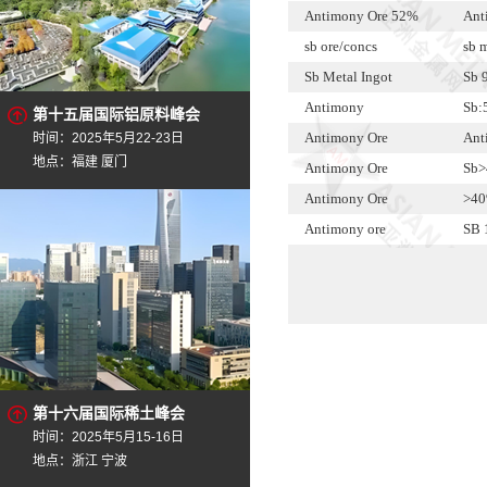
Antimony Ore 52%
Ant
sb ore/concs
sb 
Sb Metal Ingot
Sb 
Antimony
Sb:
第十五届国际铝原料峰会
Antimony Ore
Ant
时间：2025年5月22-23日
地点：福建 厦门
Antimony Ore
Sb
Antimony Ore
>4
Antimony ore
SB 
antimuan granul
sb.
Sb Ingot
99.
SB ORE ,SB CONCE
SE
Antimony Ingots
99.
Antimony sulfide
99.
第十六届国际稀土峰会
时间：2025年5月15-16日
地点：浙江 宁波