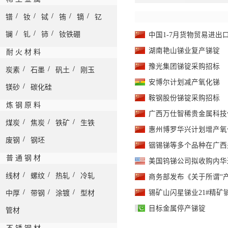
氧化锑
-
99.5%min 鹿特丹仓
/
/
/
/
/
镨
钕
铽
铕
镝
钇
氧化锑
-
99.5%min 巴尔的摩
/
/
/
镧
钆
铈
钕铁硼
中国1-7月货物贸易进出口增
氧化锑
-
99.8%min 中国交到
湖南艳山锑业复产锑锭
耐 火 材 料
氧化锑
-
99.8%min 中国离岸
豫光集团锑锭采购招标
/
/
/
炭素
石墨
矾土
刚玉
安博尔计划减产氧化锑
乙二醇锑
-
57%min 中国交到
/
镁砂
碳化硅
鞍钢股份锑锭采购招标
焦锑酸钠
炼 钢 原 料
-
58.4% 中国交到
广西万仕智稀贵金属科技
/
/
/
煤炭
焦炭
铁矿
生铁
惠州博罗华兴计划增产氧
/
废钢
钢坯
铟锡锑等多个品种在广西
普 通 钢 材
美国钨锑公司拟收购内华
/
/
/
线材
螺纹
热轧
冷轧
商务部发布《关于所谓“
/
/
/
锡矿山闪星锑业21#精矿
中厚
带钢
涂镀
型材
目标金属停产锑锭
管材