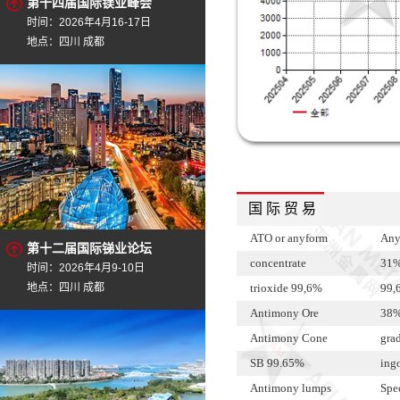
第十四届国际镁业峰会
时间：2026年4月16-17日
地点：四川 成都
国 际 贸 易
ATO or anyform
Any
第十二届国际锑业论坛
concentrate
31
时间：2026年4月9-10日
地点：四川 成都
trioxide 99,6%
99,
Antimony Ore
38%
Antimony Cone
grad
SB 99.65%
ing
Antimony lumps
Spe