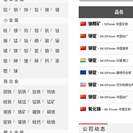
/
/
/
/
/
铝
铜
锌
铅
锡
镍
品名
小 金 属
锑精矿
-
50%min 中国交到
/
/
/
/
/
硅
镁
钨
钼
钒
钛
锑锭
-
99.65%min 中国出厂
/
/
/
/
/
锑
锰
钴
硒
铟
铋
锑锭
-
99.65%min 中国离岸
/
/
/
/
/
锗
镓
钽
铌
镉
铬
锑锭
/
/
/
/
/
-
锆
砷
锂
碲
钙
汞
99.65%min 印度港口
/
锶
铼
锑锭
-
99.65%min 鹿特丹仓库
铁 合 金
锑锭
-
99.65%min 巴尔的摩仓
/
/
/
钼铁
钒铁
钛铁
钨铁
锑锭
-
99.85%min 中国出厂
/
/
/
硅铁
硅锰
锰铁
锰矿
氧化锑
-
99.5%min 中国交到
/
/
/
铬铁
铬矿
硼铁
磷铁
氧化锑
-
/
/
/
铌铁
镍铁
硅钙
硅铬
99.5%min 中国离岸
公 司 动 态
稀 土 金 属