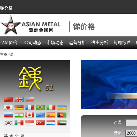
锑价格
锑价格
AM价格
公司动态
市场动态
运营分析
进出分析
每周综述
首页
>锑
产品
开始
基 本 金 属