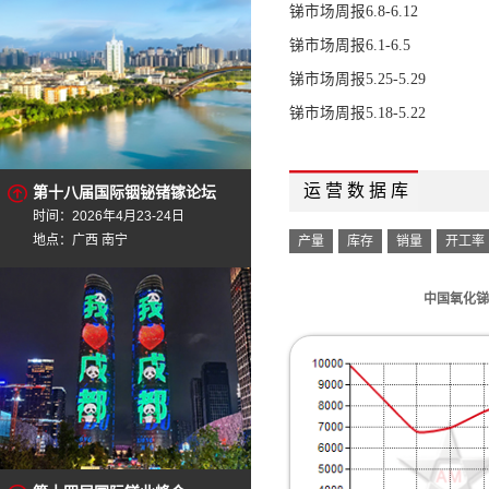
锑市场周报6.8-6.12
锑市场周报6.1-6.5
锑市场周报5.25-5.29
锑市场周报5.18-5.22
运 营 数 据 库
第十八届国际铟铋锗镓论坛
时间：2026年4月23-24日
地点：广西 南宁
产量
库存
销量
开工率
中国氧化锑