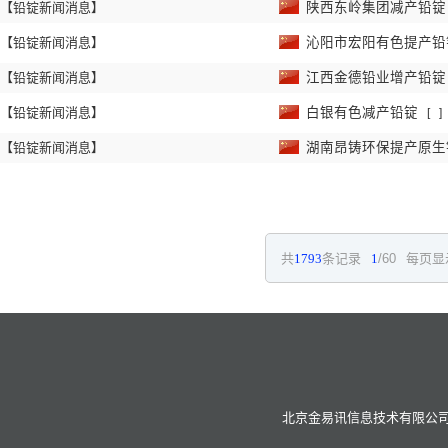
【铅锭新闻消息】
陕西东岭集团减产铅
【铅锭新闻消息】
沁阳市宏阳有色提产
【铅锭新闻消息】
江西金德铅业增产铅
【铅锭新闻消息】
白银有色减产铅锭
[
]
【铅锭新闻消息】
湖南昂铸环保提产原
共
1793
条记录
1
/60
每页显
北京金易讯信息技术有限公