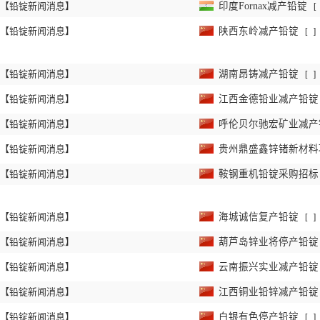
【铅锭新闻消息】
印度Fornax减产铅锭
[
【铅锭新闻消息】
陕西东岭减产铅锭
[
]
【铅锭新闻消息】
湖南昂铸减产铅锭
[
]
【铅锭新闻消息】
江西金德铅业减产铅
【铅锭新闻消息】
呼伦贝尔驰宏矿业减
【铅锭新闻消息】
贵州鼎盛鑫锌锗新材料
【铅锭新闻消息】
鞍钢重机铅锭采购招
【铅锭新闻消息】
海城诚信复产铅锭
[
]
【铅锭新闻消息】
葫芦岛锌业将停产铅
【铅锭新闻消息】
云南振兴实业减产铅
【铅锭新闻消息】
江西铜业铅锌减产铅
【铅锭新闻消息】
白银有色停产铅锭
[
]