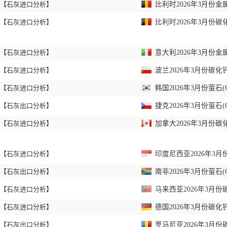
【石灰进口分析】
比利时2026年3月份金
【石灰进口分析】
比利时2026年3月份碳
【石灰进口分析】
意大利2026年3月份金
【石灰进口分析】
波兰2026年3月份碳化
【石灰进口分析】
韩国2026年3月份萤石(C
【石灰出口分析】
捷克2026年3月份萤石(C
【石灰进口分析】
加拿大2026年3月份碳
【石灰进口分析】
印度尼西亚2026年3月份
【石灰出口分析】
南非2026年3月份萤石(C
【石灰进口分析】
马来西亚2026年3月份
【石灰进口分析】
德国2026年3月份碳化
【石灰出口分析】
罗马尼亚2026年3月份