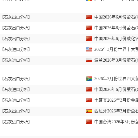
【石灰出口分析】
中国2026年6月份萤石(C
【石灰出口分析】
中国2026年6月份萤石(
【石灰出口分析】
中国2026年6月份碳化
【石灰进口分析】
2026年3月份世界十大萤
【石灰进口分析】
波兰2026年3月份萤石(C
【石灰出口分析】
2026年3月份世界四大萤
【石灰进口分析】
中国2026年6月份萤石(
【石灰进口分析】
土耳其2026年3月份金
【石灰出口分析】
西班牙2026年3月份萤石(
【石灰进口分析】
中国台湾2026年3月份萤石