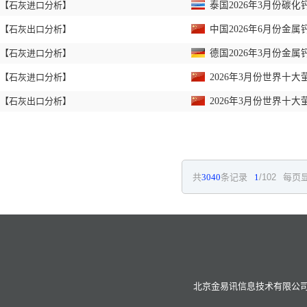
【石灰进口分析】
泰国2026年3月份碳化
【石灰出口分析】
中国2026年6月份金属
【石灰进口分析】
德国2026年3月份金属
【石灰进口分析】
2026年3月份世界十大萤
【石灰出口分析】
2026年3月份世界十大萤
共
3040
条记录
1
/102
每页显
北京金易讯信息技术有限公