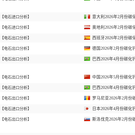
【电石进口分析】
意大利2026年2月份碳
【电石进口分析】
奥地利2026年2月份碳
【电石出口分析】
西班牙2026年2月份碳
【电石出口分析】
德国2026年2月份碳化
【电石出口分析】
巴西2026年4月份碳化
【电石出口分析】
中国2026年5月份碳化
【电石进口分析】
巴西2026年4月份碳化
【电石出口分析】
罗马尼亚2026年2月份
【电石进口分析】
日本2026年4月份碳化
【电石出口分析】
斯洛伐克2026年2月份