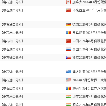
【电石进口分析】
加拿大2026年3月份碳
【电石进口分析】
马来西亚2026年3月份
【电石进口分析】
德国2026年3月份碳化
【电石出口分析】
罗马尼亚2026年3月份
【电石出口分析】
中国2026年6月份碳化
【电石进口分析】
泰国2026年3月份碳化
【电石进口分析】
捷克2026年3月份碳化
【电石进口分析】
澳大利亚2026年3月份
【电石进口分析】
2026年2月份世界十
【电石出口分析】
2026年2月份世界八
【电石出口分析】
印度2026年4月份碳化钙
【电石进口分析】
印度2026年4月份碳化