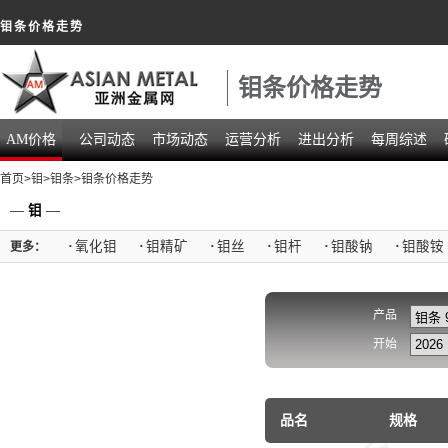
钼条价格走势
钼条价格走势
AM价格
公司动态
市场动态
运营分析
进出分析
每周综述
首页
>
钼
>
钼条
>钼条价格走势
—
钼
—
·
氧化钼
·
钼精矿
·
钼丝
·
钼杆
·
钼酸钠
·
钼酸铵
更多：
产品
开始
品名
规格