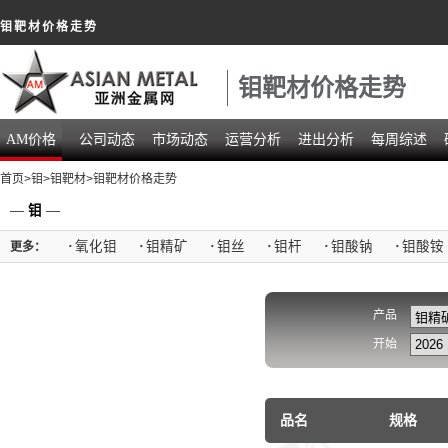
钼靶材价格走势
钼靶材价格走势
AM价格
公司动态
市场动态
运营分析
进出分析
每周综述
首页
>
钼
>
钼靶材
>钼靶材价格走势
—
钼
—
·
氧化钼
·
钼精矿
·
钼丝
·
钼杆
·
钼酸钠
·
钼酸铵
更多：
产品
开始
品名
规格