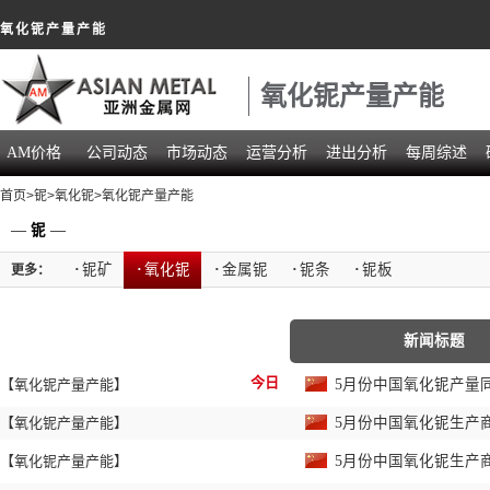
氧化铌产量产能
氧化铌产量产能
AM价格
公司动态
市场动态
运营分析
进出分析
每周综述
首页
>
铌
>
氧化铌
>氧化铌产量产能
—
铌
—
·
铌矿
·
氧化铌
·
金属铌
·
铌条
·
铌板
更多：
新闻标题
今日
【氧化铌产量产能】
5月份中国氧化铌产量同比
【氧化铌产量产能】
5月份中国氧化铌生产商
【氧化铌产量产能】
5月份中国氧化铌生产商