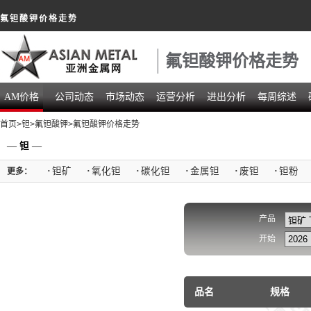
氟钽酸钾价格走势
氟钽酸钾价格走势
AM价格
公司动态
市场动态
运营分析
进出分析
每周综述
首页
>
钽
>
氟钽酸钾
>氟钽酸钾价格走势
—
钽
—
·
钽矿
·
氧化钽
·
碳化钽
·
金属钽
·
废钽
·
钽粉
更多：
产品
开始
品名
规格