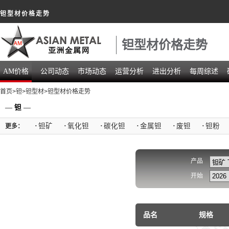
钽型材价格走势
钽型材价格走势
AM价格
公司动态
市场动态
运营分析
进出分析
每周综述
首页
>
钽
>
钽型材
>钽型材价格走势
—
钽
—
·
钽矿
·
氧化钽
·
碳化钽
·
金属钽
·
废钽
·
钽粉
更多：
产品
开始
品名
规格