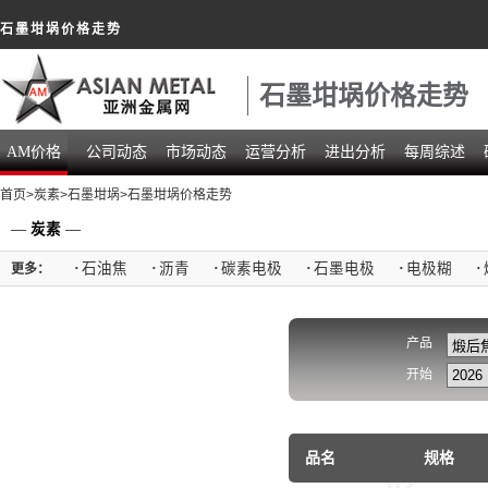
石墨坩埚价格走势
石墨坩埚价格走势
AM价格
公司动态
市场动态
运营分析
进出分析
每周综述
首页
>
炭素
>
石墨坩埚
>石墨坩埚价格走势
—
炭素
—
·
石油焦
·
沥青
·
碳素电极
·
石墨电极
·
电极糊
·
更多：
产品
开始
品名
规格