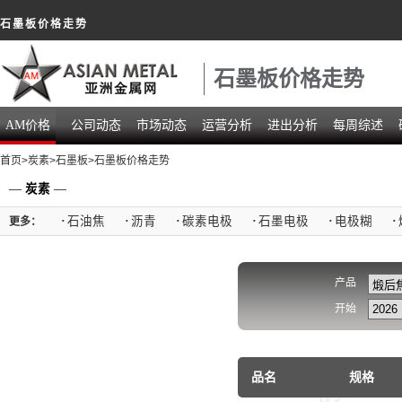
石墨板价格走势
石墨板价格走势
AM价格
公司动态
市场动态
运营分析
进出分析
每周综述
首页
>
炭素
>
石墨板
>石墨板价格走势
—
炭素
—
·
石油焦
·
沥青
·
碳素电极
·
石墨电极
·
电极糊
·
更多：
产品
开始
品名
规格