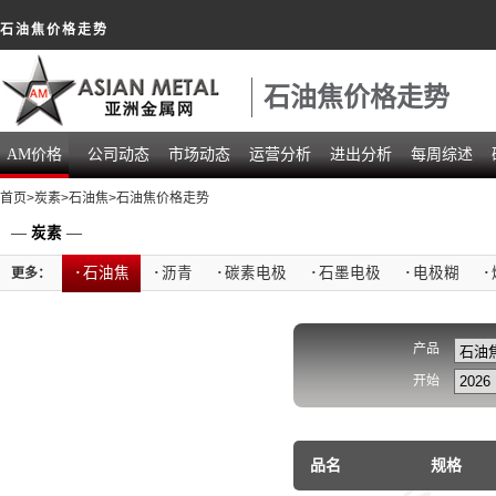
石油焦价格走势
石油焦价格走势
AM价格
公司动态
市场动态
运营分析
进出分析
每周综述
首页
>
炭素
>
石油焦
>石油焦价格走势
—
炭素
—
·
石油焦
·
沥青
·
碳素电极
·
石墨电极
·
电极糊
·
更多：
产品
开始
品名
规格