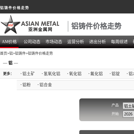
铝铸件价格走势
铝铸件价格走势
AM价格
公司动态
市场动态
运营分析
进出分析
每周综述
首页
>
铝
>
铝铸件
>铝铸件价格走势
—
铝
—
·
铝土矿
·
氢氧化铝
·
氧化铝
·
氟化铝
·
铝锭
·
铝
更多：
·
铝粉
·
铝合金
产品
开始