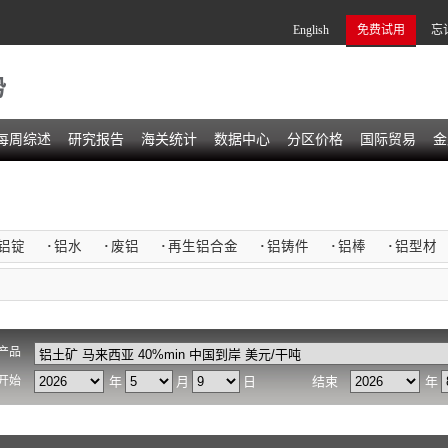
English
免费试用
忘
势
每周综述
研究报告
海关统计
数据中心
分区价格
国际贸易
金
铝锭
·
铝水
·
废铝
·
再生铝合金
·
铝铸件
·
铝棒
·
铝型材
产品
开始
年
月
日
结束
年