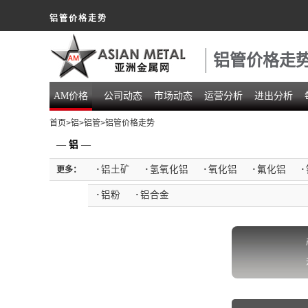
铝管价格走势
铝管价格走
AM价格
公司动态
市场动态
运营分析
进出分析
首页
>
铝
>
铝管
>铝管价格走势
—
铝
—
·
铝土矿
·
氢氧化铝
·
氧化铝
·
氟化铝
·
更多：
·
铝粉
·
铝合金