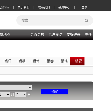
记密码？
|
关于我们
|
联系我们
|
会员中心
|
登录
属地图
会议会展
老总专访
友好往来
更多
·
铝杆
·
铝板
·
铝带
·
铝卷
·
铝箔
·
铝管
确定
月
日