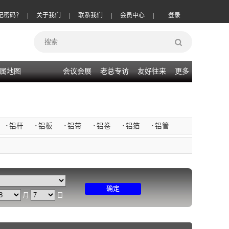
记密码？
|
关于我们
|
联系我们
|
会员中心
|
登录
属地图
会议会展
老总专访
友好往来
更多
·
铝杆
·
铝板
·
铝带
·
铝卷
·
铝箔
·
铝管
确定
月
日