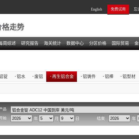
English
免费试用
忘
价格走势
每周综述
研究报告
海关统计
数据中心
分区价格
国际贸易
金
铝锭
·
铝水
·
废铝
·
再生铝合金
·
铝铸件
·
铝棒
·
铝型材
产品
开始
年
月
日
结束
年