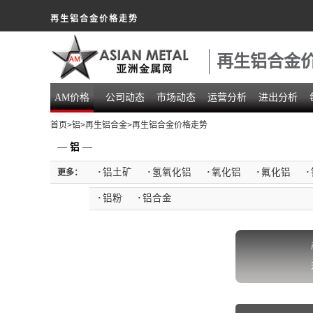
再生铝合金价格走势
再生铝合金
AM价格
公司动态
市场动态
运营分析
进出分析
首页
>
铝
>
再生铝合金
>再生铝合金价格走势
—
铝
—
·
铝土矿
·
氢氧化铝
·
氧化铝
·
氟化铝
·
更多：
·
铝粉
·
铝合金