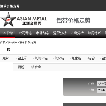
铝带价格走势
铝带价格走势
AM价格
公司动态
市场动态
运营分析
进出分析
每周综述
首页
>
铝
>
铝带
>铝带价格走势
—
铝
—
·
铝土矿
·
氢氧化铝
·
氧化铝
·
氟化铝
·
铝锭
·
铝
更多：
·
铝粉
·
铝合金
产品
开始