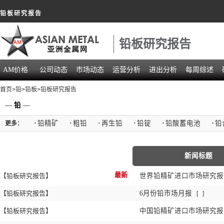
铅板研究报告
铅板研究报告
AM价格
公司动态
市场动态
运营分析
进出分析
每周综述
首页
>
铅
>
铅板
>铅板研究报告
—
铅
—
·
铅精矿
·
粗铅
·
再生铅
·
铅锭
·
铅酸蓄电池
·
铅
更多：
新闻标题
最新
【铅板研究报告】
世界铅精矿进口市场研究报告
【铅板研究报告】
6月份铅市场月报
[
]
【铅板研究报告】
中国铅精矿进口市场研究报告