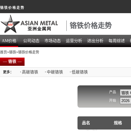
铬铁价格走势
铬铁价格走势
AM价格
公司动态
市场动态
运营分析
进出分析
每周综述
首页
>
铬铁
>铬铁价格走势
—
铬铁
—
·
高碳铬铁
·
中碳铬铁
·
低碳铬铁
更多：
产品
开始
品名
规格