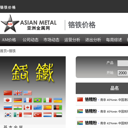
铬铁价格
铬铁价格
AM价格
公司动态
市场动态
运营分析
进出分析
每周综述
首页
>铬铁
产品
开始
品名
铬精粉
-
南非 40%min 中国港
铬精粉
-
南非 40%min 中国到
铬精粉
-
南非 42%min 中国到
基 本 金 属