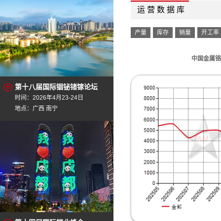
运 营 数 据 库
产量
库存
销量
开工率
中国金属铬
第十八届国际铟铋锗镓论坛
时间：2026年4月23-24日
地点：广西 南宁