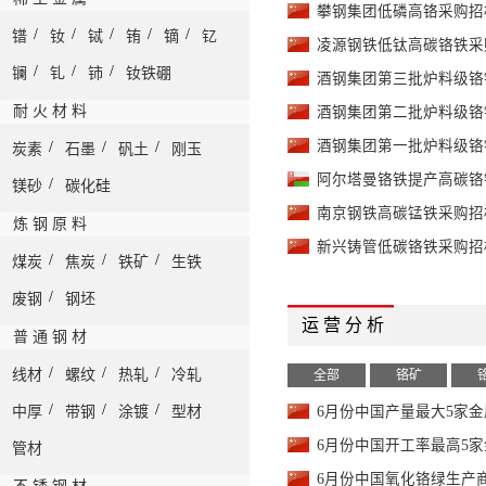
攀钢集团低磷高铬采购招
金属铬
-
99%min 中国离岸
/
/
/
/
/
镨
钕
铽
铕
镝
钇
凌源钢铁低钛高碳铬铁采
/
/
/
铬铁
镧
钆
铈
钕铁硼
-
南非 Cr 50%min, C 8
酒钢集团第三批炉料级铬
耐 火 材 料
酒钢集团第二批炉料级铬
铬铁
-
南非 Cr 50%min, C 8
酒钢集团第一批炉料级铬
/
/
/
炭素
石墨
矾土
刚玉
铬铁
-
Cr 52%min, C 8%ma
阿尔塔曼铬铁提产高碳铬
/
镁砂
碳化硅
铬铁
-
Cr 55%min, C 0.1%m
南京钢铁高碳锰铁采购招
炼 钢 原 料
新兴铸管低碳铬铁采购招
铬铁
-
Cr 55%min, C 0.25%
/
/
/
煤炭
焦炭
铁矿
生铁
铬铁
-
/
废钢
钢坯
印度Cr 58%min, C 8%
运 营 分 析
普 通 钢 材
铬铁
-
印度 Cr 58%min, C 8
/
/
/
线材
螺纹
热轧
冷轧
全部
铬矿
铬铁
-
Cr 60%min, C 8%ma
/
/
/
中厚
带钢
涂镀
型材
6月份中国产量最大5家
铬铁
-
Cr 60%min, C 8%ma
6月份中国开工率最高5
管材
铬铁
-
Cr 60%min, C 0.1%
6月份中国氧化铬绿生产商库