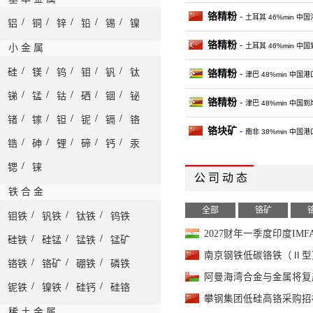
铬精粉
-
土耳其 46%min 中
/
/
/
/
/
铝
铜
锌
铅
锡
镍
铬精粉
-
土耳其 46%min 中
小 金 属
/
/
/
/
/
硅
镁
钨
钼
钒
钛
铬精粉
-
津巴 48%min 中国港
/
/
/
/
/
锑
锰
钴
硒
铟
铋
铬精粉
-
津巴 48%min 中国到
/
/
/
/
/
锗
镓
钽
铌
镉
铬
铬块矿
-
南非 38%min 中国港
/
/
/
/
/
锆
砷
锂
碲
钙
汞
铬块矿
-
南非 38%min 中国到
/
锶
铼
公 司 动 态
铬块矿
-
土耳其 40%min 中
铁 合 金
全部
铬矿
/
/
/
钼铁
钒铁
钛铁
钨铁
铬块矿
-
土耳其 40%min 中
2027财年一季度印度IM
/
/
/
硅铁
硅锰
锰铁
锰矿
铬酸酐
-
99.8%min 中国出厂
南京钢铁低碳铬铁（Ⅱ型
/
/
/
铬铁
铬矿
硼铁
磷铁
氧化铬绿
-
99%min 中国出厂
阿曼海湾合金与金属将复
/
/
/
铌铁
镍铁
硅钙
硅铬
攀钢集团低硅高铬采购招
金属铬
-
99%min 中国出厂
稀 土 金 属