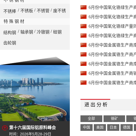
不 锈 钢 材
6月份中国氧化铬绿生产商销
铬铁
-
Cr 60%min, C 0.1%
/
/
/
不锈板
不锈管
废不锈
不锈棒
6月份中国氧化铬绿生产商库
铬铁
特 殊 钢 材
-
哈萨克 Cr 68%min, C 
6月份中国氧化铬绿产量同比
/
/
/
轴承钢
冷镦钢
硅钢
结构钢
硅铬
-
Si 42%min, Cr 30%m
6月份中国氧化铬绿生产商
齿轮钢
6月份中国金属铬生产商库存
6月份中国金属铬生产商产销
6月份中国金属铬生产商库
6月份中国金属铬生产商销
6月份中国金属铬生产商库存
进 出 分 析
全部
铬矿
第十六届国际铝原料峰会
中国
美国
日本
德国
时间：2026年5月28-29日