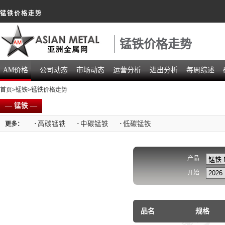
锰铁价格走势
锰铁价格走势
AM价格
公司动态
市场动态
运营分析
进出分析
每周综述
首页
>
锰铁
>锰铁价格走势
—
锰铁
—
·
高碳锰铁
·
中碳锰铁
·
低碳锰铁
更多：
产品
开始
品名
规格