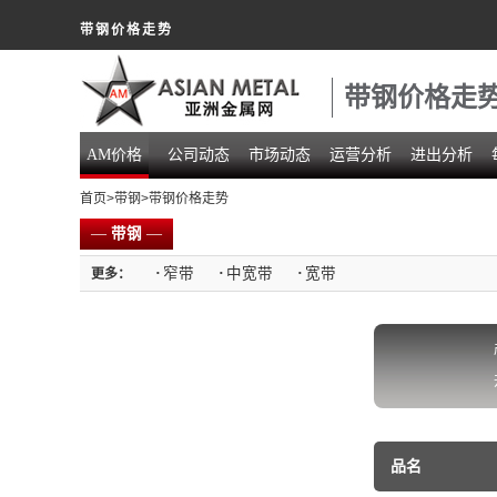
带钢价格走势
带钢价格走
AM价格
公司动态
市场动态
运营分析
进出分析
首页
>
带钢
>带钢价格走势
—
带钢
—
·
窄带
·
中宽带
·
宽带
更多：
品名