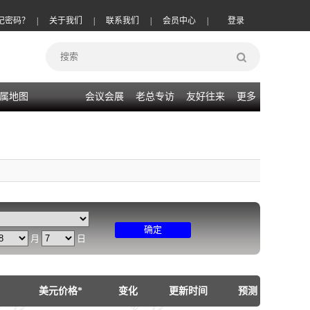
记密码？
|
关于我们
|
联系我们
|
会员中心
|
登录
属地图
会议会展
老总专访
友好往来
更多
确定
月
日
美元价格*
变化
更新时间
预测