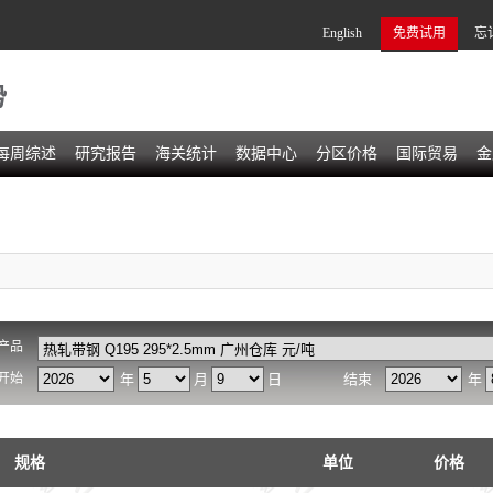
English
免费试用
忘
势
每周综述
研究报告
海关统计
数据中心
分区价格
国际贸易
金
产品
开始
年
月
日
结束
年
规格
单位
价格