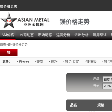
镁价格走势
镁价格走势
AM价格
公司动态
市场动态
运营分析
进出分析
每周综述
首页
>
镁
>镁价格走势
—
镁
—
·
白云石
·
镁锭
·
镁粉
·
镁合金锭
·
镁阳极
·
镁型
更多：
产品
开始
品名
规格