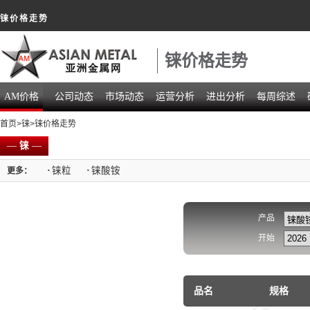
铼价格走势
铼价格走势
AM价格
公司动态
市场动态
运营分析
进出分析
每周综述
首页
>
铼
>铼价格走势
—
铼
—
·
铼粒
·
铼酸铵
更多：
产品
开始
品名
规格