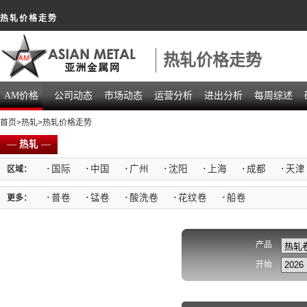
热轧价格走势
热轧价格走势
AM价格
公司动态
市场动态
运营分析
进出分析
每周综述
首页
>
热轧
>热轧价格走势
—
热轧
—
·
国际
·
中国
·
广州
·
沈阳
·
上海
·
成都
·
天津
区域：
·
普卷
·
锰卷
·
酸洗卷
·
花纹卷
·
船卷
更多：
产品
开始