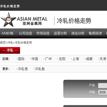
冷轧价格走势
冷轧价格走势
AM价格
公司动态
市场动态
运营分析
进出分析
每周综述
首页
>
冷轧
>冷轧价格走势
—
冷轧
—
·
国际
·
中国
·
广州
·
沈阳
·
上海
·
成都
·
天津
区域：
·
冷轧卷
·
冷轧板
更多：
产品
开始