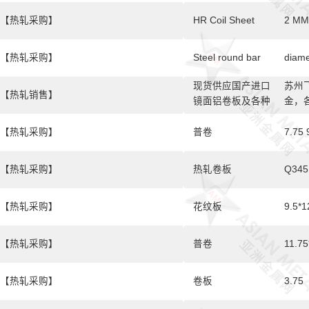
【热轧采购】
HR Coil Sheet
2 MM
【热轧采购】
Steel round bar
diame
现货供应国产进口
苏州
【热轧销售】
镜面铝卷板及各种
金，各
合金牌号的铝卷板
3003
伸铝
【热轧采购】
普卷
7.75 
国产
有各种厚
【热轧采购】
热轧卷板
Q345B
0.4
面铝
【热轧采购】
花纹板
9.5
主进
洲，
【热轧采购】
普卷
11.75
【热轧采购】
卷板
3.75