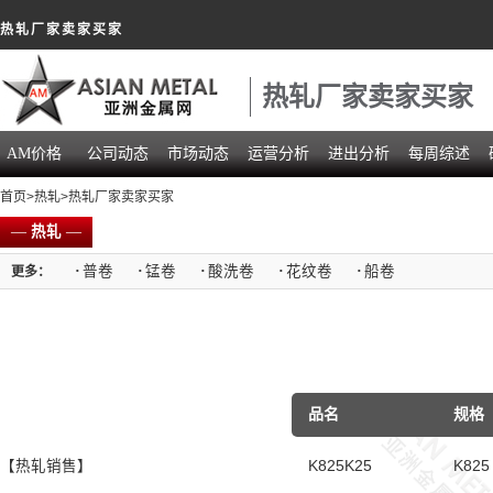
热轧厂家卖家买家
热轧厂家卖家买家
AM价格
公司动态
市场动态
运营分析
进出分析
每周综述
首页
>
热轧
>热轧厂家卖家买家
—
热轧
—
·
普卷
·
锰卷
·
酸洗卷
·
花纹卷
·
船卷
更多：
品名
规格
【热轧销售】
K825K25
K825