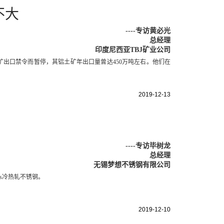
不大
----
专访黄必光
总经理
印度尼西亚TBJ矿业公司
4年初因铝土矿出口禁令而暂停，其铝土矿年出口量曾达450万吨左右。他们在
2019-12-13
----
专访毕树龙
总经理
无锡梦想不锈钢有限公司
9s冷热轧不锈钢。
2019-12-10