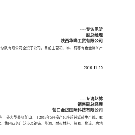
----
专访见昕
副总经理
陕西华晔工贸有限公司
七一七总队有限公司全资子公司，目前主营铅、锌、铜等有色金属矿产
2019-11-20
----
专访赵林
销售副总经理
营口金岱国际科技有限公司
处大型菱镁矿山，于2019年5月投产16座超纯镁砂生产线，取
业，集团业务广泛涉及钢铁、能源、耐火材料、贸易、物流、房地