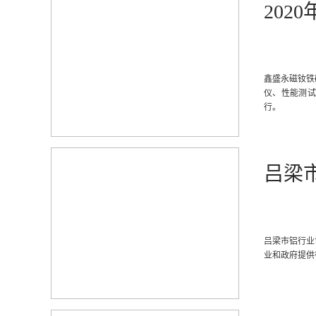
20
鑫盛永磁钕铁
仪、性能测试
行。
吕梁
吕梁市铝行业
业和政府提供