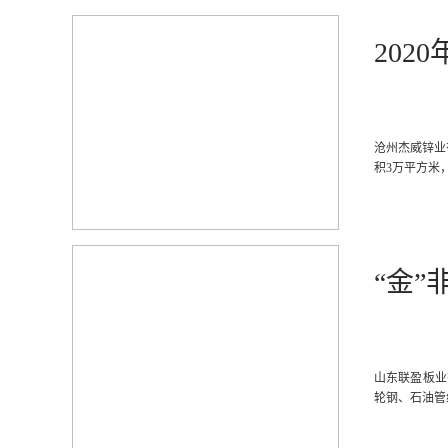
202
沧州杰威锌业
积3万平方米，
“金”
山东联盈板业
轮钢、石油管