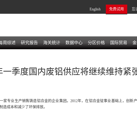
English
免费试用
忘
每周综述
研究报告
海关统计
数据中心
分区价格
国际贸易
金
20年一季度国内废铝供应将继续维持紧
一家专业生产销售铸造铝合金的企业集团。2012年，在铝合金锭事业基础上，创新
制造成本和减少了环保排放。