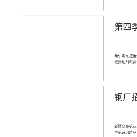
第四
哈尔滨东盛金
素添加剂和速
钢厂
新疆众豪钒业
产钒系列产品