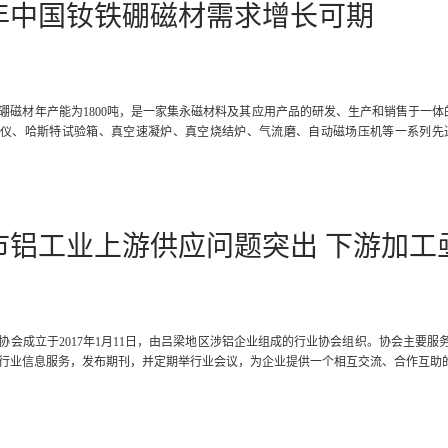
20年中国钕铁硼磁材需求增长可期
硼磁材年产能为1800吨，是一家集永磁材料及其应用产品的研发、生产和销售于一体
仪、哈斯特试验箱、真空速凝炉、真空烧结炉、气流磨、自动磁场压机等一系列先
市铝工业上游供应问题突出 下游加工
协会成立于2017年1月11日，由吕梁地区涉铝企业组成的行业协会组织。协会主要
行业信息服务，发布期刊，并定期举行业会议，为企业提供一个相互交流、合作互助