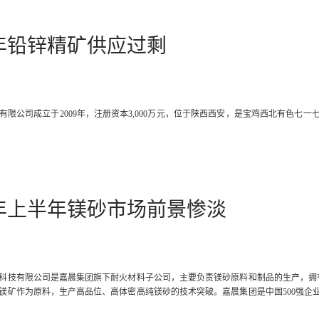
9年铅锌精矿供应过剩
有限公司成立于2009年，注册资本3,000万元，位于陕西西安，是宝鸡西北有色
0年上半年镁砂市场前景惨淡
科技有限公司是嘉晨集团旗下耐火材料子公司，主要负责镁砂原料和制品的生产，拥有一
镁矿作为原料，生产高品位、高体密高纯镁砂的技术突破。嘉晨集团是中国500强企