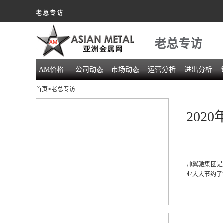
老总专访
老总专访
AM价格
公司动态
市场动态
运营分析
进出分析
首页
>老总专访
20
帅翼驰集团是
业大大节约了