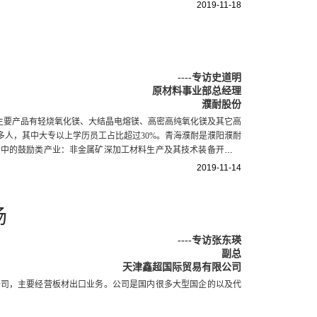
2019-11-18
----
专访史道明
原材料事业部总经理
濮耐股份
主要产品有轻烧氧化镁、大结晶电熔镁、高密高纯氧化镁及其它高
300多人，其中大专以上学历员工占比超过30%。青海濮耐是濮阳濮耐
》中的鼓励类产业：非金属矿深加工材料生产及其技术装备开发与
。
2019-11-14
场
----
专访张东瑛
副总
天津鑫超国际贸易有限公司
公司，主要经营板材出口业务。公司是国内很多大型国企的以及代