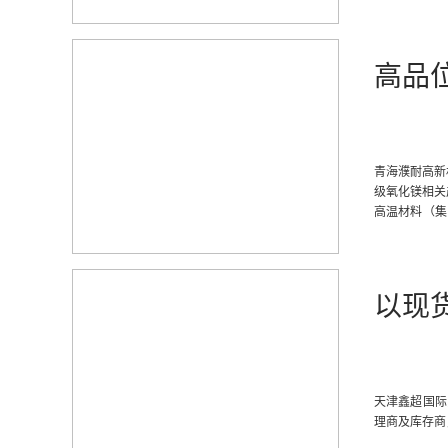
高品
青海濮耐高新
级氧化镁相关产
高温材料（集
制造；长寿节
以现
天津鑫超国际
理商及库存商