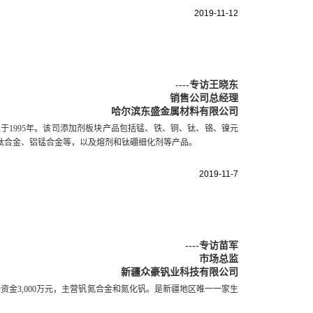
2019-11-12
----
专访王晓东
销售公司总经理
哈尔滨东盛金属材料有限公司
1995年。该司添加剂板块产品包括锰、铁、铜、钛、铬、镍元
钛合金、铝锰合金等，以及熔剂和钛硼细化剂等产品。
2019-11-7
----
专访苗军
市场总监
新疆众豪钒业科技有限公司
资金3,000万元，主营钒氮合金和氮化钒。是新疆地区唯一一家生