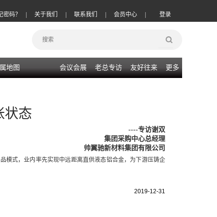
记密码？
|
关于我们
|
联系我们
|
会员中心
|
登录
属地图
会议会展
老总专访
友好往来
更多
张状态
----
专访谢双
集团采购中心总经理
帅翼驰新材料集团有限公司
产品模式，业内率先实现中远距离直供液态铝合金，为下游压铸企
2019-12-31