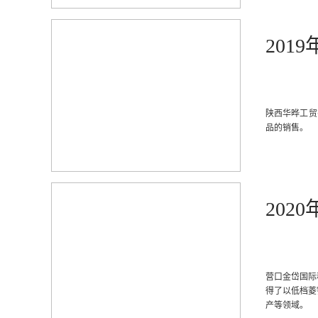
201
陕西华晔工贸
品的销售。
202
营口金岱国际
得了以低档菱
产等领域。