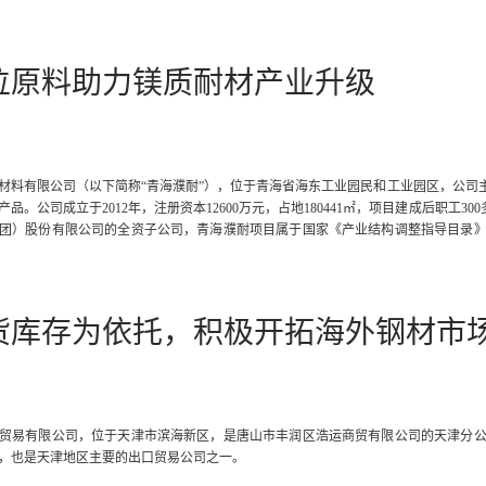
位原料助力镁质耐材产业升级
材料有限公司（以下简称“青海濮耐”），位于青海省海东工业园民和工业园区，公司
品。公司成立于2012年，注册资本12600万元，占地180441㎡，项目建成后职工
团）股份有限公司的全资子公司，青海濮耐项目属于国家《产业结构调整指导目录
能环保耐火材料生产工艺、功能环保性耐火材料生产工艺；属于西部地区鼓励类产业
货库存为依托，积极开拓海外钢材市
贸易有限公司，位于天津市滨海新区，是唐山市丰润区浩运商贸有限公司的天津分
，也是天津地区主要的出口贸易公司之一。