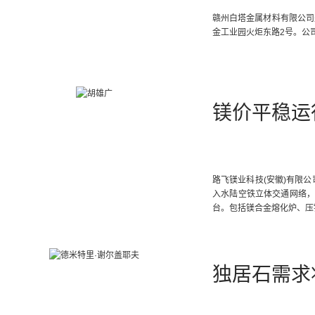
赣州白塔金属材料有限公司
金工业园火炬东路2号。公
镁价平稳运
路飞镁业科技(安徽)有限公
入水陆空铁立体交通网络，
台。包括镁合金熔化炉、压
后续年突破1.5亿元。
独居石需求