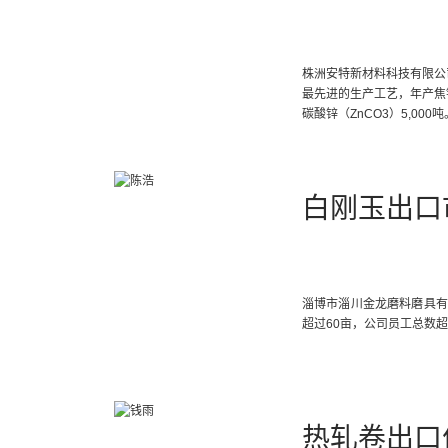
株洲安特新材料科技有限公
最先进的生产工艺，年产焦锑酸钠
碳酸锌（ZnCO3）5,000吨
白刚玉出口
淄博市淄川金龙磨料磨具有
超过60亩，公司员工总数超
热轧卷出口