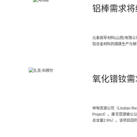
铝棒需求将
元泰高导材料(山西)有限公
铝合金材料的熔铸生产与销
氧化镨钕需
林甸资源公司（Lindian R
Project）。康甘昆德
总含量2.9%）。该项目因
氧化物总含量为55%的高品
开始投产。