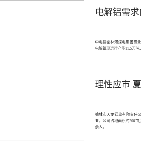
电解铝需求
中电投霍林河煤电集团铝业
电解铝现运行产能11.5万吨
理性应市 
榆林市天龙镁业有限责任公
业。公司占地面积约200亩,
余人。