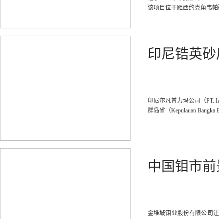
该项目位于距西约克角韦帕
公司在西约克角拥有占地约2
印尼锆英砂
印尼尔凡普力玛公司（PT. Irv
群岛省（Kepulauan Bangk
中国钼市前
金堆城钼业股份有限公司注