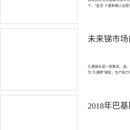
云南云帆有色金属有限公司主
下，“金戈”人重新踏上征程
未来锑市场
久通锑业是一家集采、选、
为“久通牌”锑锭，生产能力年4,
2018年