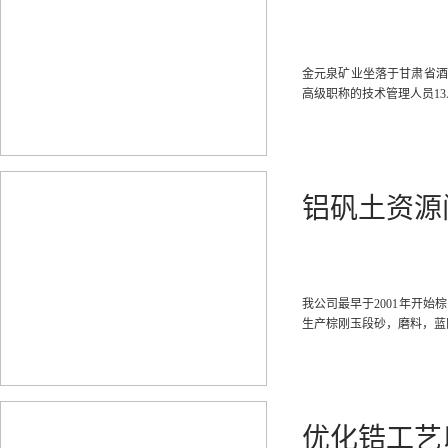
金元泉矿业坐落于甘肃省酒泉
高级职称的技术管理人员1
铝矾土资源
我公司最早于2001年开始
生产棕刚玉段砂，磨料，蓝
优化锆工艺