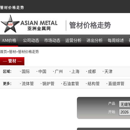
管材价格走势
管材价格走势
AM价格
公司动态
市场动态
运营分析
进出分析
每周综述
首页
>
管材
>管材价格走势
—
管材
—
·
国际
·
中国
·
广州
·
上海
·
成都
·
天津
区域：
·
流体管
·
锅炉管
·
石油套管
·
结构管
·
直缝焊管
更多：
产品
开始