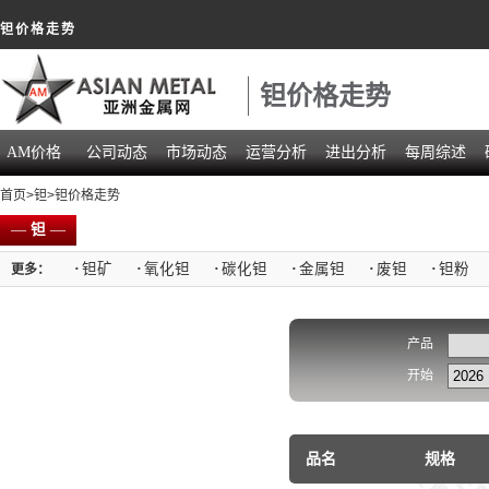
钽价格走势
钽价格走势
AM价格
公司动态
市场动态
运营分析
进出分析
每周综述
首页
>
钽
>钽价格走势
—
钽
—
·
钽矿
·
氧化钽
·
碳化钽
·
金属钽
·
废钽
·
钽粉
更多：
产品
开始
品名
规格