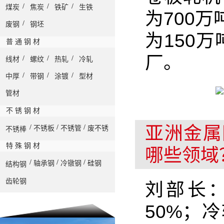
/
/
/
煤炭
焦炭
铁矿
生铁
为700
/
废钢
钢坯
为150
普 通 钢 材
厂。
/
/
/
线材
螺纹
热轧
冷轧
/
/
/
中厚
带钢
涂镀
型材
管材
不 锈 钢 材
亚洲金属
/
/
/
不锈板
不锈管
废不锈
不锈棒
特 殊 钢 材
哪些领域
/
/
/
轴承钢
冷镦钢
硅钢
结构钢
齿轮钢
刘部长
50%；