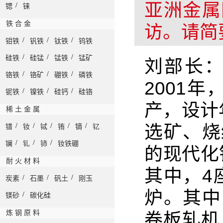
亚洲金属
/
锶
铼
铁 合 金
访。请简
/
/
/
钼铁
钒铁
钛铁
钨铁
/
/
/
硅铁
硅锰
锰铁
锰矿
刘部长
/
/
/
铬铁
铬矿
硼铁
磷铁
2001年
/
/
/
铌铁
镍铁
硅钙
硅铬
产，设计
稀 土 金 属
/
/
/
/
/
选矿、烧
镨
钕
铽
铕
镝
钇
/
/
/
镧
钆
铈
钕铁硼
的现代化
耐 火 材 料
其中，4
/
/
/
炭素
石墨
矾土
刚玉
炉。其中
/
镁砂
碳化硅
炼 钢 原 料
卷板轧机，