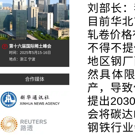
刘部长：
目前华北
轧卷价格
不得不提
第十六届国际稀土峰会
时间：2025年5月15-16日
地区钢厂
地点：浙江 宁波
然具体
合作媒体
产，导致
提出20
会将碳达
钢铁行业