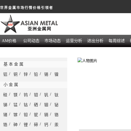
世界金属市场行情价格引领者
AM价格
公司动态
市场动态
运营分析
进出分析
每周综述
基 本 金 属
/
/
/
/
/
铝
铜
锌
铅
锡
镍
小 金 属
/
/
/
/
/
硅
镁
钨
钼
钒
钛
/
/
/
/
/
锑
锰
钴
硒
铟
铋
/
/
/
/
/
锗
镓
钽
铌
镉
铬
/
/
/
/
/
锆
砷
锂
碲
钙
汞