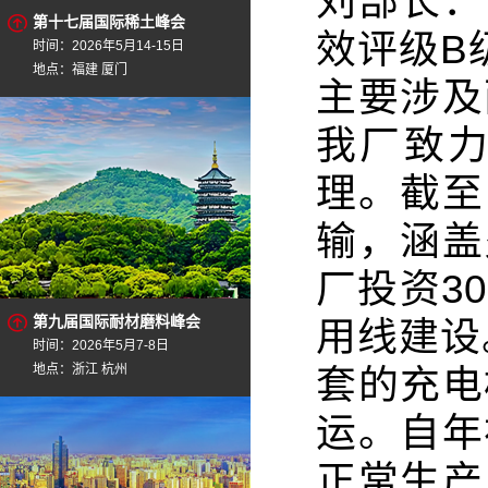
刘部长：
第十七届国际稀土峰会
效评级B
时间：2026年5月14-15日
地点：福建 厦门
主要涉及
我厂致
理。截至
输，涵盖
厂投资3
第九届国际耐材磨料峰会
用线建设
时间：2026年5月7-8日
地点：浙江 杭州
套的充电
运。自年
正常生产