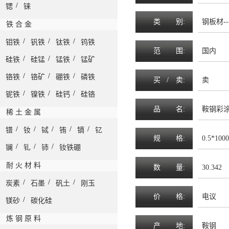
/
锶
铼
类
别:
钢板材--
铁 合 金
/
/
/
钼铁
钒铁
钛铁
钨铁
范
围
:
国内
/
/
/
硅铁
硅锰
锰铁
锰矿
/
/
/
铬铁
铬矿
硼铁
磷铁
买 /
卖
:
卖
/
/
/
铌铁
镍铁
硅钙
硅铬
品
名
:
鞍钢彩
稀 土 金 属
/
/
/
/
/
镨
钕
铽
铕
镝
钇
规
格
:
0.5*100
/
/
/
镧
钆
铈
钕铁硼
耐 火 材 料
数
量
:
30.342
/
/
/
炭素
石墨
矾土
刚玉
价
格
:
电议
/
镁砂
碳化硅
炼 钢 原 料
产
地
:
鞍钢