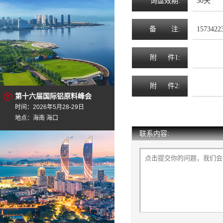
询
盘
效
期
:
30天
备
注
:
1573422
附
件1:
附
件2:
第十六届国际铝原料峰会
时间：2026年5月28-29日
地点：海南 海口
联系内容: