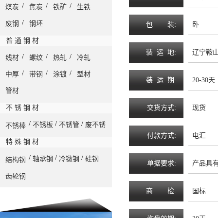
/
/
/
煤炭
焦炭
铁矿
生铁
/
废钢
钢坯
包
装
:
卧
普 通 钢 材
装
运
地
:
辽宁鞍
/
/
/
线材
螺纹
热轧
冷轧
/
/
/
中厚
带钢
涂镀
型材
装
运
期
:
20-30天
管材
不 锈 钢 材
交
货
方
式
:
现货
/
/
/
不锈板
不锈管
废不锈
不锈棒
付
款
方
式
:
电汇
特 殊 钢 材
/
/
/
轴承钢
冷镦钢
硅钢
结构钢
单
据
要
求
:
产品具
齿轮钢
顶、墙
商
检
:
国标