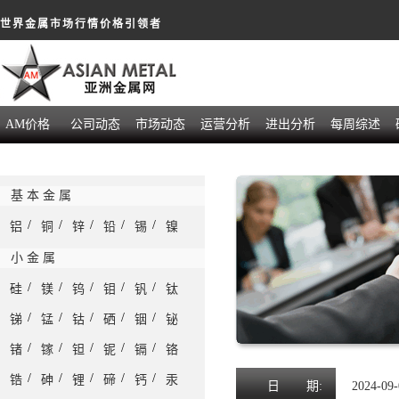
世界金属市场行情价格引领者
AM价格
公司动态
市场动态
运营分析
进出分析
每周综述
基 本 金 属
/
/
/
/
/
铝
铜
锌
铅
锡
镍
小 金 属
/
/
/
/
/
硅
镁
钨
钼
钒
钛
/
/
/
/
/
锑
锰
钴
硒
铟
铋
/
/
/
/
/
锗
镓
钽
铌
镉
铬
/
/
/
/
/
锆
砷
锂
碲
钙
汞
日
期:
2024-09-