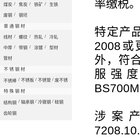
率缴税
/
/
/
煤炭
焦炭
铁矿
生铁
/
废钢
钢坯
普 通 钢 材
特定产
/
/
/
线材
螺纹
热轧
冷轧
2008
/
/
/
中厚
带钢
涂镀
型材
外，符合
管材
不 锈 钢 材
服强度
/
/
/
不锈板
不锈管
废不锈
不锈棒
BS70
特 殊 钢 材
/
/
/
轴承钢
冷镦钢
硅钢
结构钢
涉案
齿轮钢
7208.10