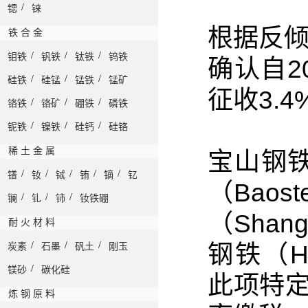
/
锶
铼
根据反倾
铁 合 金
/
/
/
钼铁
钒铁
钛铁
钨铁
确认自2
/
/
/
硅铁
硅锰
锰铁
锰矿
征收3.
/
/
/
铬铁
铬矿
硼铁
磷铁
/
/
/
铌铁
镍铁
硅钙
硅铬
稀 土 金 属
宝山钢铁（
/
/
/
/
/
镨
钕
铽
铕
镝
钇
（Baost
/
/
/
镧
钆
铈
钕铁硼
（Shang
耐 火 材 料
/
/
/
钢铁（Hun
炭素
石墨
矾土
刚玉
/
镁砂
碳化硅
此项特
炼 钢 原 料