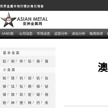
世界金属市场行情价格引领者
AM价格
公司动态
市场动态
运营分析
进出分析
每周综述
基 本 金 属
/
/
/
/
/
铝
铜
锌
铅
锡
镍
澳
小 金 属
/
/
/
/
/
硅
镁
钨
钼
钒
钛
/
/
/
/
/
锑
锰
钴
硒
铟
铋
/
/
/
/
/
锗
镓
钽
铌
镉
铬
/
/
/
/
/
锆
砷
锂
碲
钙
汞