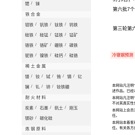
/
锶
铼
第六批7
铁 合 金
/
/
/
钼铁
钒铁
钛铁
钨铁
第三轮第
/
/
/
硅铁
硅锰
锰铁
锰矿
/
/
/
铬铁
铬矿
硼铁
磷铁
/
/
/
冷镦钢预测
铌铁
镍铁
硅钙
硅铬
稀 土 金 属
/
/
/
/
/
镨
钕
铽
铕
镝
钇
本网站凡注明
/
/
/
镧
钆
铈
钕铁硼
述作品。已经
耐 火 材 料
本网站凡注明
不对其真实性
/
/
/
炭素
石墨
矾土
刚玉
本网站上会员
任。
/
镁砂
碳化硅
本网站本着客
任。有关各方
炼 钢 原 料