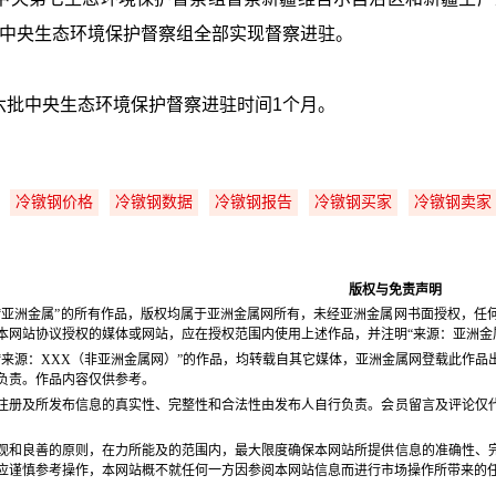
个中央生态环境保护督察组全部实现督察进驻
。
六批中央生态环境保护督察进驻时间1个月
。
冷镦钢价格
冷镦钢数据
冷镦钢报告
冷镦钢买家
冷镦钢卖家
版权与免责声明
“亚洲金属”的所有作品，版权均属于亚洲金属网所有，未经亚洲金属网书面授权，任
本网站协议授权的媒体或网站，应在授权范围内使用上述作品，并注明“来源：亚洲金
“来源：XXX（非亚洲金属网）”的作品，均转载自其它媒体，亚洲金属网登载此作
负责。作品内容仅供参考。
注册及所发布信息的真实性、完整性和合法性由发布人自行负责。会员留言及评论仅
观和良善的原则，在力所能及的范围内，最大限度确保本网站所提供信息的准确性、
应谨慎参考操作，本网站概不就任何一方因参阅本网站信息而进行市场操作所带来的