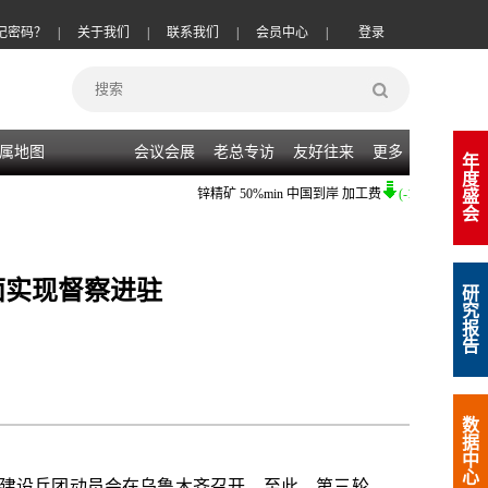
记密码？
|
关于我们
|
联系我们
|
会员中心
|
登录
属地图
会议会展
老总专访
友好往来
更多
年
度
锌精矿
50%min 中国到岸 加工费
(-10)
08-07
|
盛
会
面实现督察进驻
研
究
报
告
数
据
中
心
产建设兵团动员会在乌鲁木齐召开
。
至此，第三轮