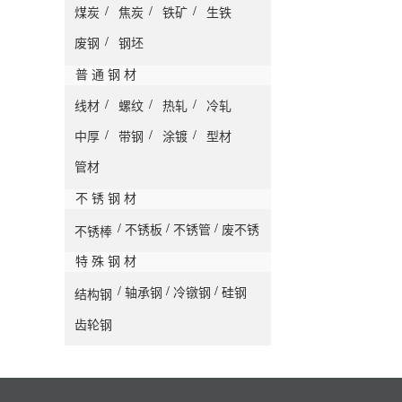
/
/
/
煤炭
焦炭
铁矿
生铁
/
废钢
钢坯
普 通 钢 材
/
/
/
线材
螺纹
热轧
冷轧
/
/
/
中厚
带钢
涂镀
型材
管材
不 锈 钢 材
/
/
/
不锈板
不锈管
废不锈
不锈棒
特 殊 钢 材
/
/
/
轴承钢
冷镦钢
硅钢
结构钢
齿轮钢