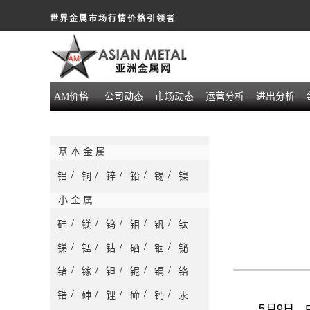
世界金属市场行情价格引领者
AM价格
公司动态
市场动态
运营分析
进出分析
基 本 金 属
/
/
/
/
/
铝
铜
锌
铅
锡
镍
小 金 属
/
/
/
/
/
硅
镁
钨
钼
钒
钛
/
/
/
/
/
锑
锰
钴
硒
铟
铋
/
/
/
/
/
锗
镓
钽
铌
镉
铬
/
/
/
/
/
锆
砷
锂
碲
钙
汞
5月9日