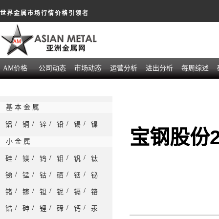
世界金属市场行情价格引领者
AM价格
公司动态
市场动态
运营分析
进出分析
每周综述
基 本 金 属
/
/
/
/
/
铝
铜
锌
铅
锡
镍
宝钢股份
小 金 属
/
/
/
/
/
硅
镁
钨
钼
钒
钛
/
/
/
/
/
锑
锰
钴
硒
铟
铋
/
/
/
/
/
锗
镓
钽
铌
镉
铬
/
/
/
/
/
锆
砷
锂
碲
钙
汞