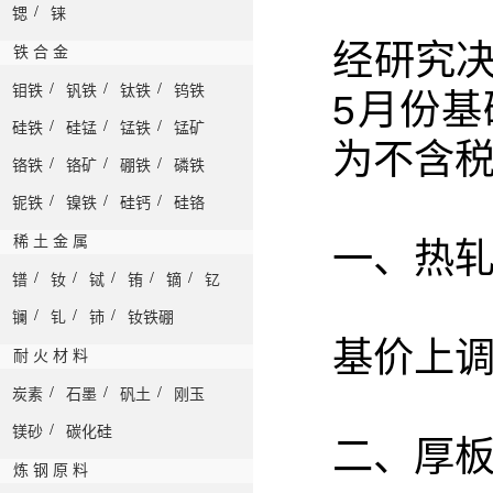
/
锶
铼
经研究决
铁 合 金
/
/
/
钼铁
钒铁
钛铁
钨铁
5月份
/
/
/
硅铁
硅锰
锰铁
锰矿
为不含
/
/
/
铬铁
铬矿
硼铁
磷铁
/
/
/
铌铁
镍铁
硅钙
硅铬
稀 土 金 属
一、热
/
/
/
/
/
镨
钕
铽
铕
镝
钇
/
/
/
镧
钆
铈
钕铁硼
基价上调
耐 火 材 料
/
/
/
炭素
石墨
矾土
刚玉
/
镁砂
碳化硅
二、厚
炼 钢 原 料