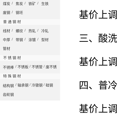
/
/
/
煤炭
焦炭
铁矿
生铁
基价上调
/
废钢
钢坯
普 通 钢 材
/
/
/
线材
螺纹
热轧
冷轧
三、酸
/
/
/
中厚
带钢
涂镀
型材
管材
不 锈 钢 材
基价上调
/
/
/
不锈板
不锈管
废不锈
不锈棒
特 殊 钢 材
四、普
/
/
/
轴承钢
冷镦钢
硅钢
结构钢
齿轮钢
基价上调