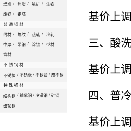
/
/
/
煤炭
焦炭
铁矿
生铁
基价上调
/
废钢
钢坯
普 通 钢 材
/
/
/
线材
螺纹
热轧
冷轧
三、酸
/
/
/
中厚
带钢
涂镀
型材
管材
不 锈 钢 材
基价上调
/
/
/
不锈板
不锈管
废不锈
不锈棒
特 殊 钢 材
四、普
/
/
/
轴承钢
冷镦钢
硅钢
结构钢
齿轮钢
基价上调