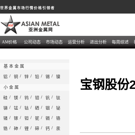
世界金属市场行情价格引领者
AM价格
公司动态
市场动态
运营分析
进出分析
每周综述
基 本 金 属
/
/
/
/
/
铝
铜
锌
铅
锡
镍
宝钢股份
小 金 属
/
/
/
/
/
硅
镁
钨
钼
钒
钛
/
/
/
/
/
锑
锰
钴
硒
铟
铋
/
/
/
/
/
锗
镓
钽
铌
镉
铬
/
/
/
/
/
锆
砷
锂
碲
钙
汞