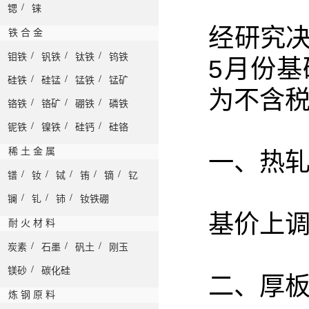
/
锶
铼
经研究决
铁 合 金
/
/
/
钼铁
钒铁
钛铁
钨铁
5月份
/
/
/
硅铁
硅锰
锰铁
锰矿
为不含
/
/
/
铬铁
铬矿
硼铁
磷铁
/
/
/
铌铁
镍铁
硅钙
硅铬
稀 土 金 属
一、热
/
/
/
/
/
镨
钕
铽
铕
镝
钇
/
/
/
镧
钆
铈
钕铁硼
基价上调
耐 火 材 料
/
/
/
炭素
石墨
矾土
刚玉
/
镁砂
碳化硅
二、厚
炼 钢 原 料