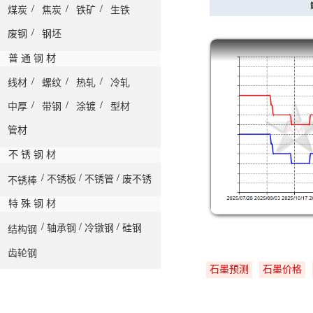
/
/
/
煤炭
焦炭
铁矿
生铁
/
废钢
钢坯
普 通 钢 材
/
/
/
线材
螺纹
热轧
冷轧
/
/
/
中厚
带钢
涂镀
型材
管材
不 锈 钢 材
/
/
/
不锈板
不锈管
废不锈
不锈棒
特 殊 钢 材
/
/
/
轴承钢
冷镦钢
硅钢
结构钢
齿轮钢
石墨预测
石墨价格