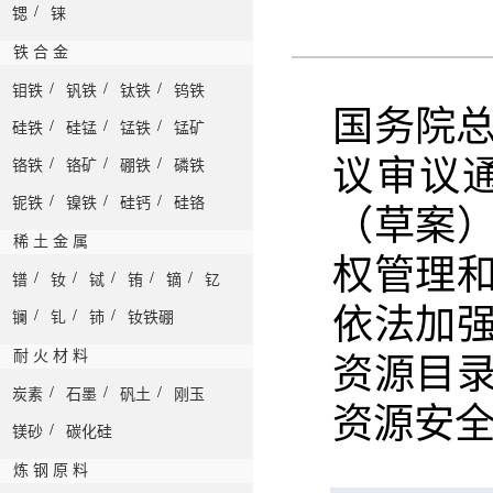
/
锶
铼
铁 合 金
/
/
/
钼铁
钒铁
钛铁
钨铁
国务院总
/
/
/
硅铁
硅锰
锰铁
锰矿
议审议
/
/
/
铬铁
铬矿
硼铁
磷铁
/
/
/
铌铁
镍铁
硅钙
硅铬
（草案
稀 土 金 属
权管理
/
/
/
/
/
镨
钕
铽
铕
镝
钇
依法加
/
/
/
镧
钆
铈
钕铁硼
耐 火 材 料
资源目
/
/
/
炭素
石墨
矾土
刚玉
资源安
/
镁砂
碳化硅
炼 钢 原 料