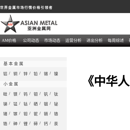
世界金属市场行情价格引领者
AM价格
公司动态
市场动态
运营分析
进出分析
每周综述
基 本 金 属
/
/
/
/
/
铝
铜
锌
铅
锡
镍
《中华人
小 金 属
/
/
/
/
/
硅
镁
钨
钼
钒
钛
/
/
/
/
/
锑
锰
钴
硒
铟
铋
/
/
/
/
/
锗
镓
钽
铌
镉
铬
/
/
/
/
/
锆
砷
锂
碲
钙
汞