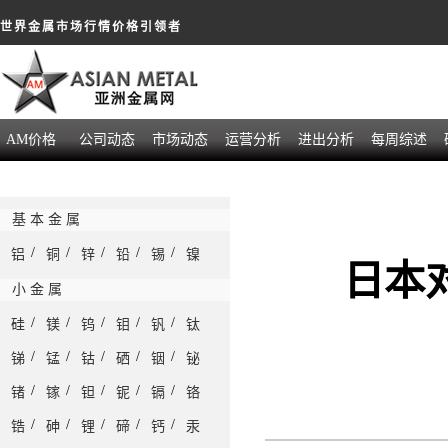
世界金属市场行情价格引领者
AM价格
公司动态
市场动态
运营分析
进出分析
每周综述
基 本 金 属
/
/
/
/
/
铝
铜
锌
铅
锡
镍
日本
小 金 属
/
/
/
/
/
硅
镁
钨
钼
钒
钛
/
/
/
/
/
锑
锰
钴
硒
铟
铋
/
/
/
/
/
锗
镓
钽
铌
镉
铬
/
/
/
/
/
锆
砷
锂
碲
钙
汞