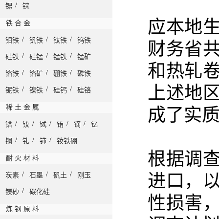
/
锶
铼
应本地
铁 合 金
/
/
/
钼铁
钒铁
钛铁
钨铁
财务省
/
/
/
硅铁
硅锰
锰铁
锰矿
和热轧
/
/
/
铬铁
铬矿
硼铁
磷铁
上述地
/
/
/
铌铁
镍铁
硅钙
硅铬
稀 土 金 属
成了实
/
/
/
/
/
镨
钕
铽
铕
镝
钇
/
/
/
镧
钆
铈
钕铁硼
根据调
耐 火 材 料
/
/
/
进口，
炭素
石墨
矾土
刚玉
/
镁砂
碳化硅
性损害
炼 钢 原 料