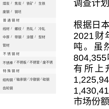
调查计
/
/
/
煤炭
焦炭
铁矿
生铁
/
废钢
钢坯
普 通 钢 材
根据日
/
/
/
线材
螺纹
热轧
冷轧
2021财
/
/
/
中厚
带钢
涂镀
型材
吨
。
虽
管材
不 锈 钢 材
804,
/
/
/
不锈板
不锈管
废不锈
不锈棒
有所上
特 殊 钢 材
1,225
/
/
/
轴承钢
冷镦钢
硅钢
结构钢
1,430,4
齿轮钢
市场份