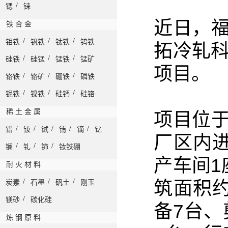
/
锶
铼
近日，
铁 合 金
/
/
/
钼铁
钒铁
钛铁
钨铁
拓冷轧科
/
/
/
硅铁
硅锰
锰铁
锰矿
项目
。
/
/
/
铬铁
铬矿
硼铁
磷铁
/
/
/
铌铁
镍铁
硅钙
硅铬
稀 土 金 属
项目位
/
/
/
/
/
镨
钕
铽
铕
镝
钇
厂区内
/
/
/
镧
钆
铈
钕铁硼
产车间1
耐 火 材 料
/
/
/
筑面积
炭素
石墨
矾土
刚玉
/
镁砂
碳化硅
备7台、
炼 钢 原 料