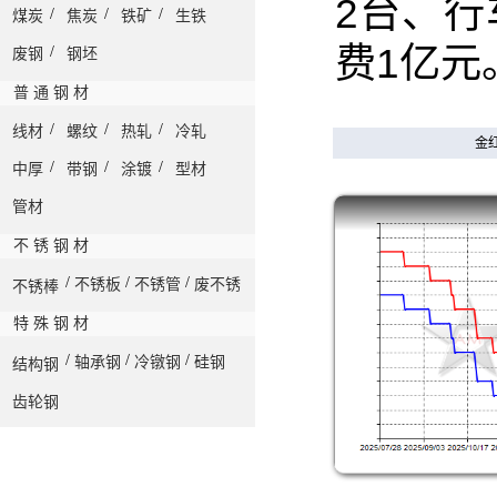
2台、行
/
/
/
煤炭
焦炭
铁矿
生铁
费1亿元
/
废钢
钢坯
普 通 钢 材
/
/
/
线材
螺纹
热轧
冷轧
金红
/
/
/
中厚
带钢
涂镀
型材
管材
不 锈 钢 材
/
/
/
不锈板
不锈管
废不锈
不锈棒
特 殊 钢 材
/
/
/
轴承钢
冷镦钢
硅钢
结构钢
齿轮钢