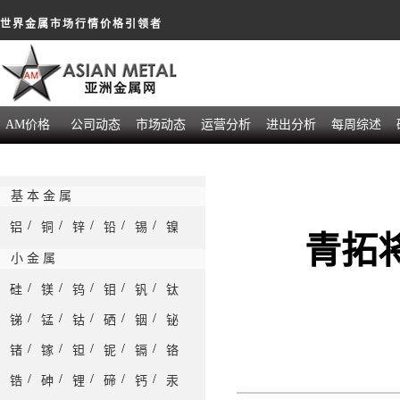
世界金属市场行情价格引领者
AM价格
公司动态
市场动态
运营分析
进出分析
每周综述
基 本 金 属
/
/
/
/
/
铝
铜
锌
铅
锡
镍
青拓
小 金 属
/
/
/
/
/
硅
镁
钨
钼
钒
钛
/
/
/
/
/
锑
锰
钴
硒
铟
铋
/
/
/
/
/
锗
镓
钽
铌
镉
铬
/
/
/
/
/
锆
砷
锂
碲
钙
汞