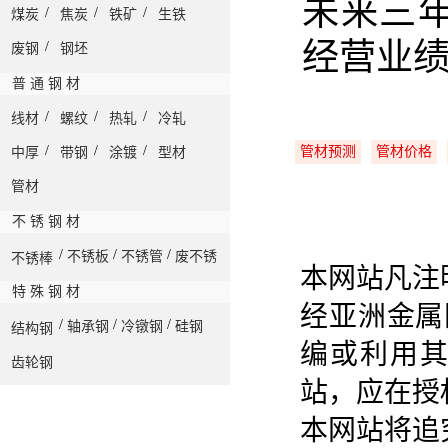
未来三年
/
/
/
煤炭
焦炭
铁矿
生铁
经营业
/
废钢
钢坯
普 通 钢 材
/
/
/
线材
螺纹
热轧
冷轧
/
/
/
管材预测
管材价格
中厚
带钢
涂镀
型材
管材
不 锈 钢 材
/
/
/
不锈板
不锈管
废不锈
不锈棒
本网站凡注
特 殊 钢 材
经亚洲金属
/
/
/
轴承钢
冷镦钢
硅钢
结构钢
编或利用
齿轮钢
站，应在授
本网站将追