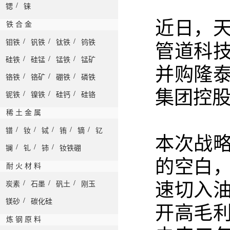
/
锶
铼
近日，
铁 合 金
/
/
/
钼铁
钒铁
钛铁
钨铁
管道科
/
/
/
硅铁
硅锰
锰铁
锰矿
并购隆泰
/
/
/
铬铁
铬矿
硼铁
磷铁
集团控
/
/
/
铌铁
镍铁
硅钙
硅铬
稀 土 金 属
/
/
/
/
/
镨
钕
铽
铕
镝
钇
本次战
/
/
/
镧
钆
铈
钕铁硼
的空白
耐 火 材 料
/
/
/
速切入
炭素
石墨
矾土
刚玉
/
镁砂
碳化硅
开高毛
炼 钢 原 料