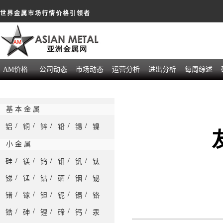
世界金属市场行情价格引领者
AM价格
公司动态
市场动态
运营分析
进出分析
每周综述
基 本 金 属
/
/
/
/
/
铝
铜
锌
铅
锡
镍
小 金 属
/
/
/
/
/
硅
镁
钨
钼
钒
钛
/
/
/
/
/
锑
锰
钴
硒
铟
铋
/
/
/
/
/
锗
镓
钽
铌
镉
铬
/
/
/
/
/
锆
砷
锂
碲
钙
汞