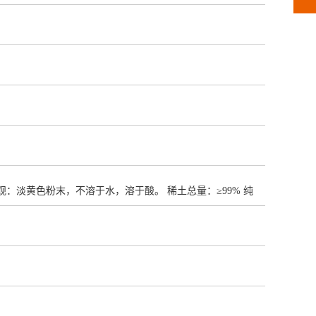
-8 外观：淡黄色粉末，不溶于水，溶于酸。 稀土总量：≥99% 纯
石榴石的添加剂、光纤激光器、光纤放大器、光纤传感器…… 氧
机；13677079889 办公传真；0797-8385852 联系
/www.gzgoring.com/