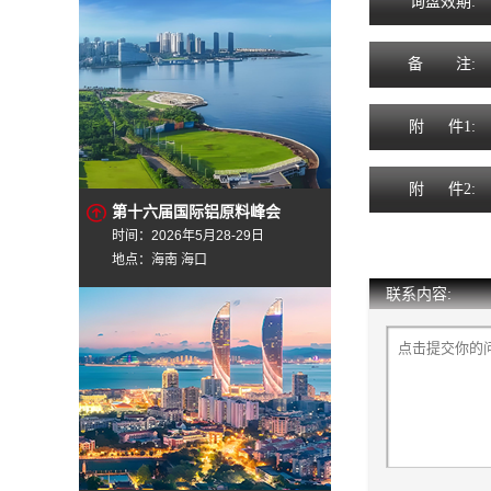
询
盘
效
期
:
备
注
:
附
件1:
附
件2:
第十六届国际铝原料峰会
时间：2026年5月28-29日
地点：海南 海口
联系内容: