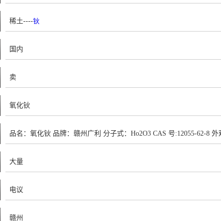
稀土----
钬
国内
卖
氧化钬
品名：氧化钬 品牌：赣州广利 分子式：Ho2O3 CAS 号:12055-62
度：99%～99.9999% 氧化钬用于金属卤素灯添加剂、钇铁或钇铝
大量
化钬最新价格，氧化钬生产厂家，氧化钬批发 联系人；廖辉 (销售部经理) 联系手
电议
QQ；45313626 公司全称；赣州市广利高新技术材料有限公司 公司网址；http:/
赣州