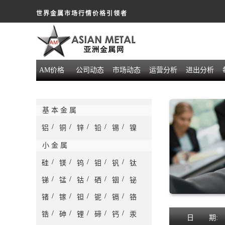
世界金属市场行情价格引领者
AM价格
公司动态
市场动态
运营分析
进出分析
基 本 金 属
/
/
/
/
/
铝
铜
锌
铅
锡
镍
小 金 属
/
/
/
/
/
硅
镁
钨
钼
钒
钛
/
/
/
/
/
锑
锰
钴
硒
铟
铋
/
/
/
/
/
锗
镓
钽
铌
镉
铬
/
/
/
/
/
锆
砷
锂
碲
钙
汞
日
期: