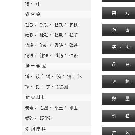
/
锶
铼
类
别:
铁 合 金
/
/
/
钼铁
钒铁
钛铁
钨铁
范
围
:
/
/
/
硅铁
硅锰
锰铁
锰矿
/
/
/
铬铁
铬矿
硼铁
磷铁
买 /
卖
:
/
/
/
铌铁
镍铁
硅钙
硅铬
品
名
:
稀 土 金 属
/
/
/
/
/
镨
钕
铽
铕
镝
钇
规
格
:
/
/
/
镧
钆
铈
钕铁硼
耐 火 材 料
数
量
:
/
/
/
炭素
石墨
矾土
刚玉
价
格
:
/
镁砂
碳化硅
炼 钢 原 料
产
地
: