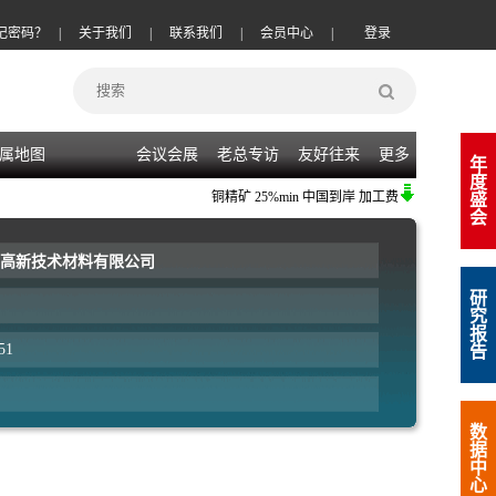
记密码？
|
关于我们
|
联系我们
|
会员中心
|
登录
属地图
会议会展
老总专访
友好往来
更多
年
度
铜精矿
25%min 中国到岸 加工费
(-20)
08-06
|
锌
盛
会
高新技术材料有限公司
研
究
报
51
告
数
据
中
心