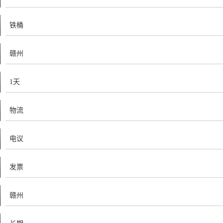
铁桶
赣州
1天
物流
电议
发票
赣州