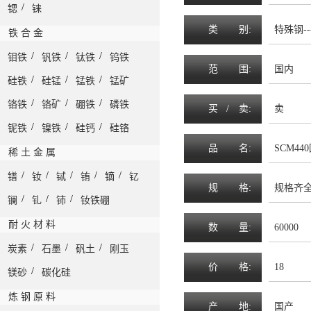
/
锶
铼
类
别:
特殊钢--
铁 合 金
/
/
/
钼铁
钒铁
钛铁
钨铁
范
围
:
国内
/
/
/
硅铁
硅锰
锰铁
锰矿
/
/
/
铬铁
铬矿
硼铁
磷铁
买 /
卖
:
卖
/
/
/
铌铁
镍铁
硅钙
硅铬
品
名
:
SCM44
稀 土 金 属
/
/
/
/
/
镨
钕
铽
铕
镝
钇
规
格
:
规格齐
/
/
/
镧
钆
铈
钕铁硼
耐 火 材 料
数
量
:
60000
/
/
/
炭素
石墨
矾土
刚玉
价
格
:
18
/
镁砂
碳化硅
炼 钢 原 料
产
地
:
国产