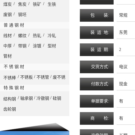
/
/
/
煤炭
焦炭
铁矿
生铁
/
废钢
钢坯
包
装
:
常规
普 通 钢 材
装
运
地
:
东莞
/
/
/
线材
螺纹
热轧
冷轧
/
/
/
中厚
带钢
涂镀
型材
装
运
期
:
2
管材
不 锈 钢 材
交
货
方
式
:
电议
/
/
/
不锈板
不锈管
废不锈
不锈棒
付
款
方
式
:
现金
特 殊 钢 材
/
/
/
轴承钢
冷镦钢
硅钢
结构钢
单
据
要
求
:
有
齿轮钢
商
检
:
有