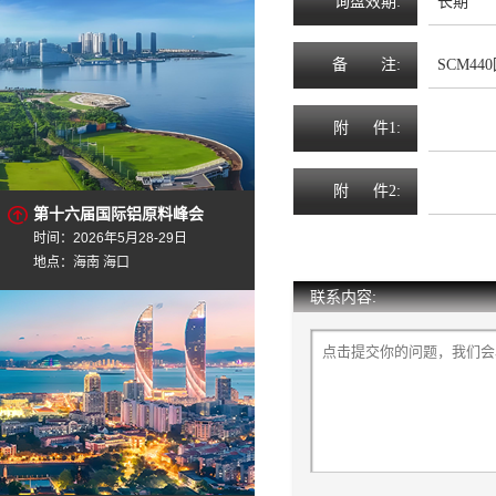
询
盘
效
期
:
长期
备
注
:
SCM44
附
件1:
附
件2:
第十六届国际铝原料峰会
时间：2026年5月28-29日
地点：海南 海口
联系内容: