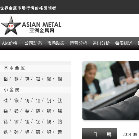
世界金属市场行情价格引领者
AM价格
公司动态
市场动态
运营分析
进出分析
每周综述
基 本 金 属
/
/
/
/
/
铝
铜
锌
铅
锡
镍
小 金 属
/
/
/
/
/
硅
镁
钨
钼
钒
钛
/
/
/
/
/
锑
锰
钴
硒
铟
铋
/
/
/
/
/
锗
镓
钽
铌
镉
铬
/
/
/
/
/
锆
砷
锂
碲
钙
汞
日
期:
2014-09-