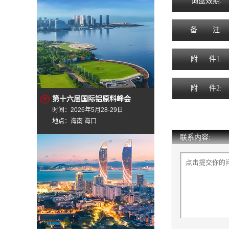
询
盘
效
期
:
备
注
:
附
件1:
附
件2:
第十六届国际铝原料峰会
时间：2026年5月28-29日
地点：海南 海口
联系内容: