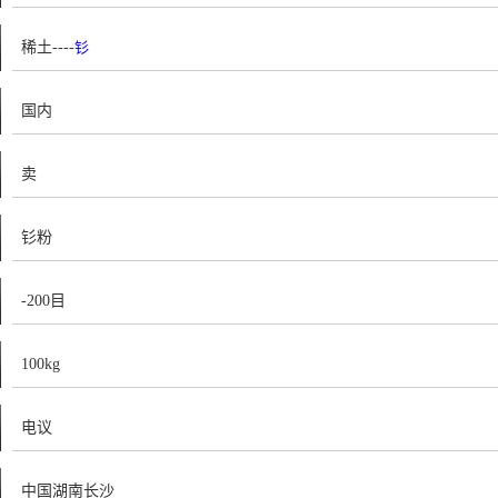
稀土----
钐
国内
卖
钐粉
-200目
100kg
电议
中国湖南长沙