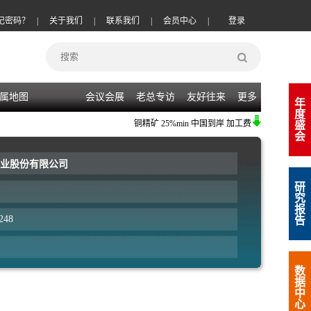
记密码？
|
关于我们
|
联系我们
|
会员中心
|
登录
属地图
会议会展
老总专访
友好往来
更多
年
度
铜精矿
25%min 中国到岸 加工费
(-20)
08-06
|
锌
盛
会
业股份有限公司
研
究
报
248
告
数
据
中
心