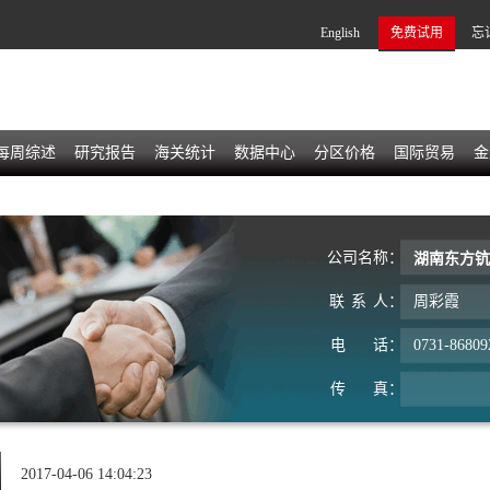
English
免费试用
忘
每周综述
研究报告
海关统计
数据中心
分区价格
国际贸易
金
公
司
名
称：
湖南东方钪
联
系
人：
周彩霞
电
话：
0731-86809
传
真：
2017-04-06 14:04:23