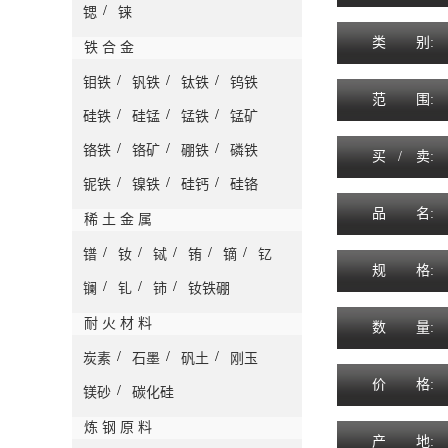
/
锶
铼
类
别:
铁 合 金
/
/
/
钼铁
钒铁
钛铁
钨铁
范
围
:
/
/
/
硅铁
硅锰
锰铁
锰矿
/
/
/
铬铁
铬矿
硼铁
磷铁
买 /
卖
:
/
/
/
铌铁
镍铁
硅钙
硅铬
品
名
:
稀 土 金 属
/
/
/
/
/
镨
钕
铽
铕
镝
钇
规
格
:
/
/
/
镧
钆
铈
钕铁硼
耐 火 材 料
数
量
:
/
/
/
炭素
石墨
矾土
刚玉
价
格
:
/
镁砂
碳化硅
炼 钢 原 料
产
地
: