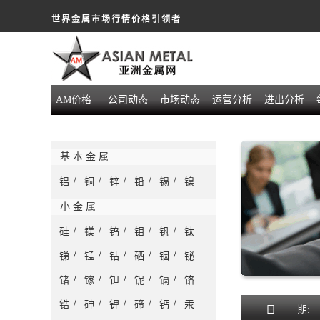
世界金属市场行情价格引领者
AM价格
公司动态
市场动态
运营分析
进出分析
基 本 金 属
/
/
/
/
/
铝
铜
锌
铅
锡
镍
小 金 属
/
/
/
/
/
硅
镁
钨
钼
钒
钛
/
/
/
/
/
锑
锰
钴
硒
铟
铋
/
/
/
/
/
锗
镓
钽
铌
镉
铬
/
/
/
/
/
锆
砷
锂
碲
钙
汞
日
期: