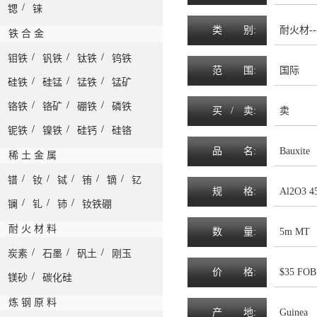
/
锶
铼
类
别:
耐火材--
铁 合 金
/
/
/
钼铁
钒铁
钛铁
钨铁
范
围
:
国际
/
/
/
硅铁
硅锰
锰铁
锰矿
/
/
/
铬铁
铬矿
硼铁
磷铁
买 /
卖
:
卖
/
/
/
铌铁
镍铁
硅钙
硅铬
品
名
:
Bauxite
稀 土 金 属
/
/
/
/
/
镨
钕
铽
铕
镝
钇
规
格
:
Al2O3 4
/
/
/
镧
钆
铈
钕铁硼
耐 火 材 料
数
量
:
5m MT
/
/
/
炭素
石墨
矾土
刚玉
价
格
:
$35 FOB
/
镁砂
碳化硅
炼 钢 原 料
产
地
:
Guinea