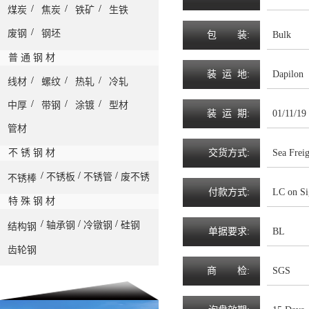
/
/
/
煤炭
焦炭
铁矿
生铁
/
废钢
钢坯
包
装
:
Bulk
普 通 钢 材
装
运
地
:
Dapilon
/
/
/
线材
螺纹
热轧
冷轧
/
/
/
中厚
带钢
涂镀
型材
装
运
期
:
01/11/19
管材
不 锈 钢 材
交
货
方
式
:
Sea Frei
/
/
/
不锈板
不锈管
废不锈
不锈棒
付
款
方
式
:
LC on Si
特 殊 钢 材
/
/
/
轴承钢
冷镦钢
硅钢
结构钢
单
据
要
求
:
BL
齿轮钢
商
检
:
SGS