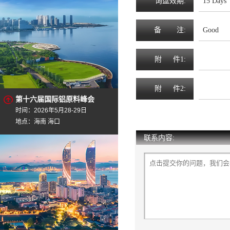
询
盘
效
期
:
15 Days
备
注
:
Good
附
件1:
附
件2:
第十六届国际铝原料峰会
时间：2026年5月28-29日
地点：海南 海口
联系内容: