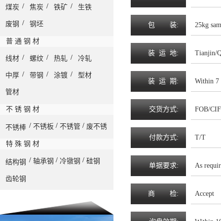
/
/
/
煤炭
焦炭
铁矿
生铁
/
废钢
钢坯
包
装
:
25kg sam
普 通 钢 材
装
运
地
:
Tianjin/
/
/
/
线材
螺纹
热轧
冷轧
/
/
/
中厚
带钢
涂镀
型材
装
运
期
:
Within 7 
管材
不 锈 钢 材
交
货
方
式
:
FOB/CI
/
/
/
不锈板
不锈管
废不锈
不锈棒
付
款
方
式
:
T/T
特 殊 钢 材
/
/
/
轴承钢
冷镦钢
硅钢
结构钢
单
据
要
求
:
As requi
齿轮钢
商
检
:
Accept