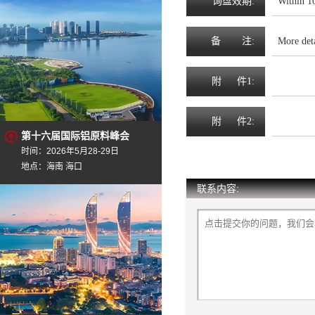
询
盘
效
期
:
Within 1
备
注
:
More det
附
件1:
附
件2:
第十六届国际铝原料峰会
时间：2026年5月28-29日
地点：海南 海口
联系内容: