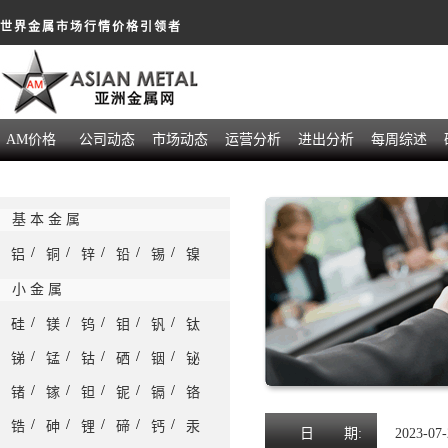
世界金属市场行情价格引领者
AM价格
公司动态
市场动态
运营分析
进出分析
每周综述
基 本 金 属
/
/
/
/
/
铝
铜
锌
铅
锡
镍
小 金 属
/
/
/
/
/
硅
镁
钨
钼
钒
钛
/
/
/
/
/
锑
锰
钴
硒
铟
铋
/
/
/
/
/
锗
镓
钽
铌
镉
铬
/
/
/
/
/
锆
砷
锂
碲
钙
汞
日
期:
2023-07-