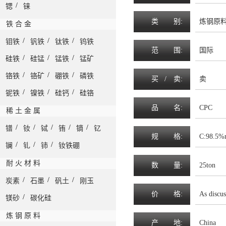
/
锶
铼
类
别:
炼钢原料-
铁 合 金
/
/
/
钼铁
钒铁
钛铁
钨铁
范
围
:
国际
/
/
/
硅铁
硅锰
锰铁
锰矿
/
/
/
铬铁
铬矿
硼铁
磷铁
买 /
卖
:
卖
/
/
/
铌铁
镍铁
硅钙
硅铬
品
名
:
CPC
稀 土 金 属
/
/
/
/
/
镨
钕
铽
铕
镝
钇
规
格
:
C:98.5%
/
/
/
镧
钆
铈
钕铁硼
耐 火 材 料
数
量
:
25ton
/
/
/
炭素
石墨
矾土
刚玉
价
格
:
As discus
/
镁砂
碳化硅
炼 钢 原 料
产
地
:
China