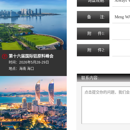
询
盘
效
期
:
Always V
备
注
:
Meng WA
附
件1:
附
件2:
第十六届国际铝原料峰会
时间：2026年5月28-29日
地点：海南 海口
联系内容: