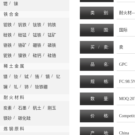
/
锶
铼
类
别:
耐火材--
铁 合 金
/
/
/
钼铁
钒铁
钛铁
钨铁
范
围
:
国际
/
/
/
硅铁
硅锰
锰铁
锰矿
/
/
/
铬铁
铬矿
硼铁
磷铁
买 /
卖
:
卖
/
/
/
铌铁
镍铁
硅钙
硅铬
品
名
:
GPC
稀 土 金 属
/
/
/
/
/
镨
钕
铽
铕
镝
钇
规
格
:
FC:98.5
/
/
/
镧
钆
铈
钕铁硼
耐 火 材 料
数
量
:
MOQ:20
/
/
/
炭素
石墨
矾土
刚玉
价
格
:
Competit
/
镁砂
碳化硅
炼 钢 原 料
产
地
:
China