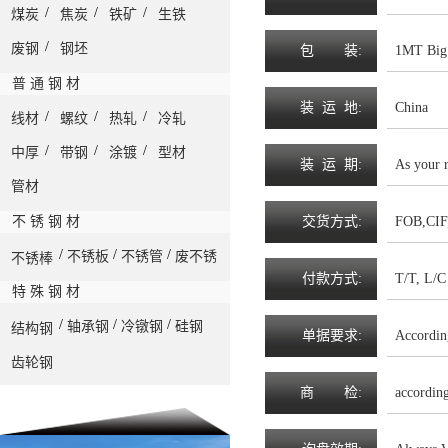
/
/
/
煤炭
焦炭
铁矿
生铁
/
废钢
钢坯
包
装
:
1MT Big 
普 通 钢 材
装
运
地
:
China
/
/
/
线材
螺纹
热轧
冷轧
/
/
/
中厚
带钢
涂镀
型材
装
运
期
:
As your 
管材
不 锈 钢 材
交
货
方
式
:
FOB,CIF
/
/
/
不锈板
不锈管
废不锈
不锈棒
付
款
方
式
:
T/T, L/C 
特 殊 钢 材
/
/
/
轴承钢
冷镦钢
硅钢
结构钢
单
据
要
求
:
Accordin
齿轮钢
商
检
:
accordin