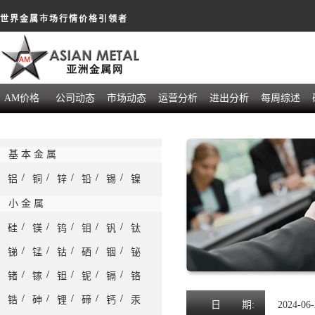
世界金属市场行情价格引领者
AM价格
公司动态
市场动态
运营分析
进出分析
每周综述
基 本 金 属
/
/
/
/
/
铝
铜
锌
铅
锡
镍
小 金 属
/
/
/
/
/
硅
镁
钨
钼
钒
钛
/
/
/
/
/
锑
锰
钴
硒
铟
铋
/
/
/
/
/
锗
镓
钽
铌
镉
铬
/
/
/
/
/
锆
砷
锂
碲
钙
汞
日
期:
2024-06-