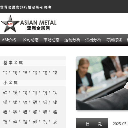
世界金属市场行情价格引领者
AM价格
公司动态
市场动态
运营分析
进出分析
每周综述
基 本 金 属
/
/
/
/
/
铝
铜
锌
铅
锡
镍
小 金 属
/
/
/
/
/
硅
镁
钨
钼
钒
钛
/
/
/
/
/
锑
锰
钴
硒
铟
铋
/
/
/
/
/
锗
镓
钽
铌
镉
铬
/
/
/
/
/
锆
砷
锂
碲
钙
汞
日
期:
2025-05-