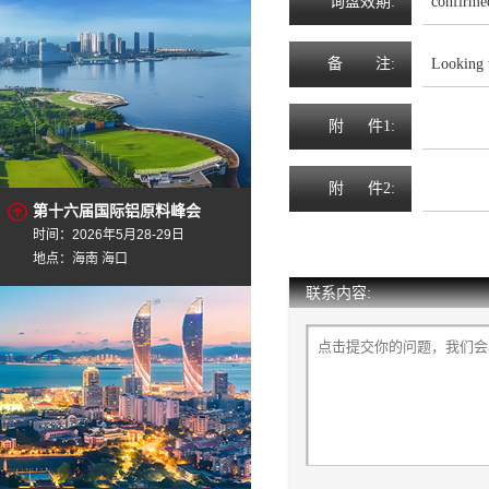
询
盘
效
期
:
confirmed
备
注
:
Looking 
附
件1:
附
件2:
第十六届国际铝原料峰会
时间：2026年5月28-29日
地点：海南 海口
联系内容: