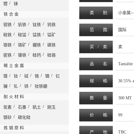
/
锶
铼
类
别:
小金属--
铁 合 金
/
/
/
钼铁
钒铁
钛铁
钨铁
范
围
:
国际
/
/
/
硅铁
硅锰
锰铁
锰矿
/
/
/
铬铁
铬矿
硼铁
磷铁
买 /
卖
:
卖
/
/
/
铌铁
镍铁
硅钙
硅铬
品
名
:
Tantalite
稀 土 金 属
/
/
/
/
/
镨
钕
铽
铕
镝
钇
规
格
:
30.55% 
/
/
/
镧
钆
铈
钕铁硼
耐 火 材 料
数
量
:
300 MT
/
/
/
炭素
石墨
矾土
刚玉
价
格
:
99
/
镁砂
碳化硅
炼 钢 原 料
产
地
:
TBC