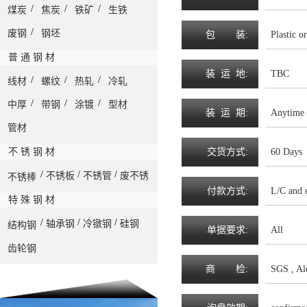
/
/
/
煤炭
焦炭
铁矿
生铁
/
废钢
钢坯
包
装
:
Plastic 
普 通 钢 材
装
运
地
:
TBC
/
/
/
线材
螺纹
热轧
冷轧
/
/
/
中厚
带钢
涂镀
型材
装
运
期
:
Anytime
管材
不 锈 钢 材
交
货
方
式
:
60 Days
/
/
/
不锈板
不锈管
废不锈
不锈棒
付
款
方
式
:
L/C and 
特 殊 钢 材
/
/
/
轴承钢
冷镦钢
硅钢
结构钢
单
据
要
求
:
All
齿轮钢
商
检
:
SGS , Ale