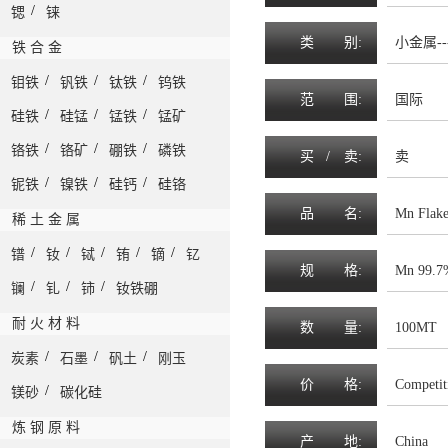
/
锶
铼
类
别:
小金属--
铁 合 金
/
/
/
钼铁
钒铁
钛铁
钨铁
范
围
:
国际
/
/
/
硅铁
硅锰
锰铁
锰矿
/
/
/
铬铁
铬矿
硼铁
磷铁
买 /
卖
:
卖
/
/
/
铌铁
镍铁
硅钙
硅铬
品
名
:
Mn Flak
稀 土 金 属
/
/
/
/
/
镨
钕
铽
铕
镝
钇
规
格
:
Mn 99.7
/
/
/
镧
钆
铈
钕铁硼
耐 火 材 料
数
量
:
100MT
/
/
/
炭素
石墨
矾土
刚玉
价
格
:
Competit
/
镁砂
碳化硅
炼 钢 原 料
产
地
:
China