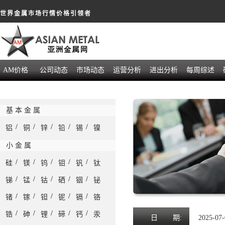
世界金属市场行情价格引领者
AM价格
公司动态
市场动态
运营分析
进出分析
每周综述
基 本 金 属
/
/
/
/
/
铝
铜
锌
铅
锡
镍
小 金 属
/
/
/
/
/
硅
镁
钨
钼
钒
钛
/
/
/
/
/
锑
锰
钴
硒
铟
铋
/
/
/
/
/
锗
镓
钽
铌
镉
铬
/
/
/
/
/
锆
砷
锂
碲
钙
汞
日
期:
2025-07-