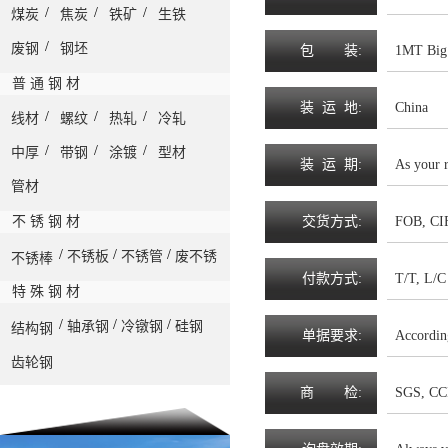
/
/
/
煤炭
焦炭
铁矿
生铁
/
废钢
钢坯
包
装
:
1MT Big 
普 通 钢 材
装
运
地
:
China
/
/
/
线材
螺纹
热轧
冷轧
/
/
/
中厚
带钢
涂镀
型材
装
运
期
:
As your 
管材
不 锈 钢 材
交
货
方
式
:
FOB, CIF
/
/
/
不锈板
不锈管
废不锈
不锈棒
付
款
方
式
:
T/T, L/C 
特 殊 钢 材
/
/
/
轴承钢
冷镦钢
硅钢
结构钢
单
据
要
求
:
Accordin
齿轮钢
商
检
:
SGS, CC