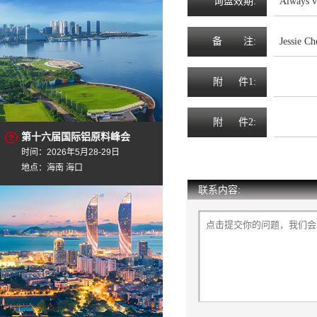
询
盘
效
期
:
Always v
备
注
:
Jessie C
附
件1:
附
件2:
第十六届国际铝原料峰会
时间：2026年5月28-29日
地点：海南 海口
联系内容: