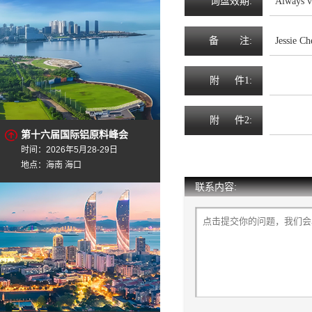
询
盘
效
期
:
Always v
备
注
:
Jessie C
附
件1:
附
件2:
第十六届国际铝原料峰会
时间：2026年5月28-29日
地点：海南 海口
联系内容: