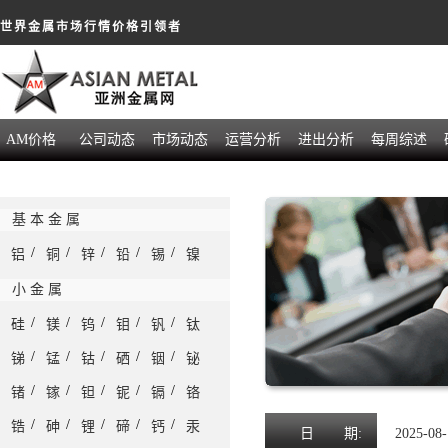
世界金属市场行情价格引领者
AM价格
公司动态
市场动态
运营分析
进出分析
每周综述
基 本 金 属
/
/
/
/
/
铝
铜
锌
铅
锡
镍
小 金 属
/
/
/
/
/
硅
镁
钨
钼
钒
钛
/
/
/
/
/
锑
锰
钴
硒
铟
铋
/
/
/
/
/
锗
镓
钽
铌
镉
铬
/
/
/
/
/
锆
砷
锂
碲
钙
汞
日
期:
2025-08-