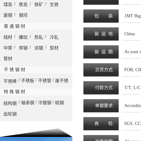
/
/
/
煤炭
焦炭
铁矿
生铁
/
废钢
钢坯
包
装
:
1MT Big 
普 通 钢 材
装
运
地
:
China
/
/
/
线材
螺纹
热轧
冷轧
/
/
/
中厚
带钢
涂镀
型材
装
运
期
:
As your 
管材
不 锈 钢 材
交
货
方
式
:
FOB, CIF
/
/
/
不锈板
不锈管
废不锈
不锈棒
付
款
方
式
:
T/T, L/C 
特 殊 钢 材
/
/
/
轴承钢
冷镦钢
硅钢
结构钢
单
据
要
求
:
Accordin
齿轮钢
商
检
:
SGS, CC