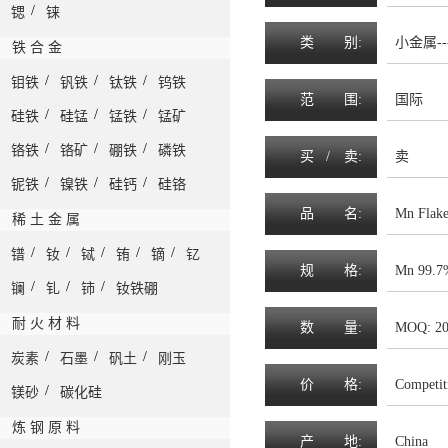
/
锶
铼
类
别:
小金属--
铁 合 金
/
/
/
钼铁
钒铁
钛铁
钨铁
范
围
:
国际
/
/
/
硅铁
硅锰
锰铁
锰矿
/
/
/
铬铁
铬矿
硼铁
磷铁
买 /
卖
:
卖
/
/
/
铌铁
镍铁
硅钙
硅铬
品
名
:
Mn Flak
稀 土 金 属
/
/
/
/
/
镨
钕
铽
铕
镝
钇
规
格
:
Mn 99.7
/
/
/
镧
钆
铈
钕铁硼
耐 火 材 料
数
量
:
MOQ: 2
/
/
/
炭素
石墨
矾土
刚玉
价
格
:
Competit
/
镁砂
碳化硅
炼 钢 原 料
产
地
:
China